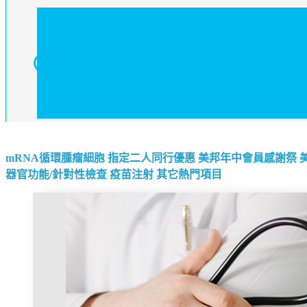
mRNA循環腫瘤細胞
指定二人同行優惠
美邦年中會員感謝祭
器官功能/針對性檢查
疫苗注射
其它熱門項目