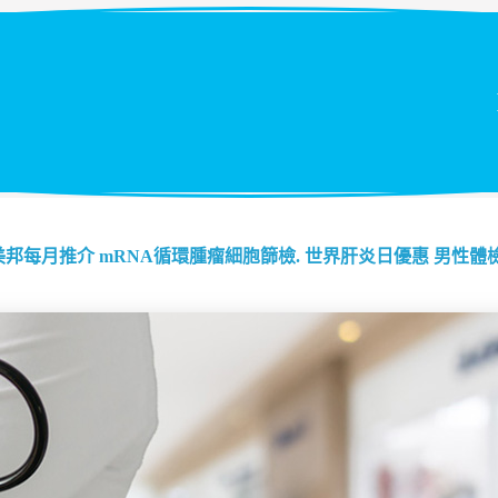
美邦每月推介
mRNA循環腫瘤細胞篩檢.
世界肝炎日優惠
男性體