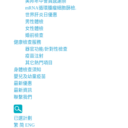
美邦年中會員感謝祭
mRNA循環腫瘤細胞篩檢.
世界肝炎日優惠
男性體檢
女性體檢
婚前檢查
健康檢查服務
器官功能/針對性檢查
疫苗注射
其它熱門項目
身體檢查須知
嬰兒及幼童疫苗
最新優惠
最新資訊
聯繫我們
已選計劃
繁
简
ENG