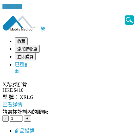
健康錦囊
繁
收藏
添加購物車
立即購買
已選計
劃
X光:脛腓骨
HKD$410
型 號：
XRLG
查看詳情
請選擇計劃內的服務:
商品描述