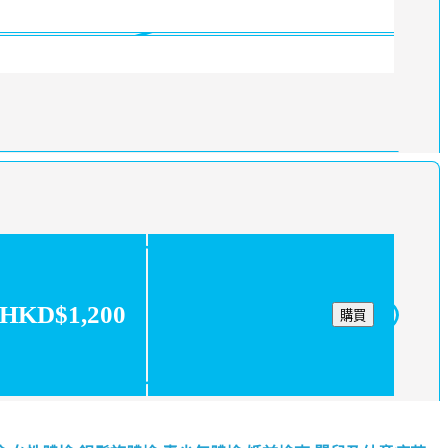
HKD$1,200
購買