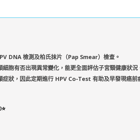
 DNA 檢測及柏氏抹片（Pap Smear）檢查。
宮頸細胞有否出現異常變化，能更全面評估子宮頸健康狀況
顯症狀，因此定期進行 HPV Co-Test 有助及早發
0
⭐