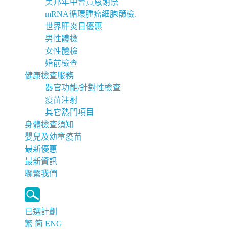
美邦年中會員感謝祭
mRNA循環腫瘤細胞篩檢.
世界肝炎日優惠
男性體檢
女性體檢
婚前檢查
健康檢查服務
器官功能/針對性檢查
疫苗注射
其它熱門項目
身體檢查須知
嬰兒及幼童疫苗
最新優惠
最新資訊
聯繫我們
已選計劃
繁
简
ENG