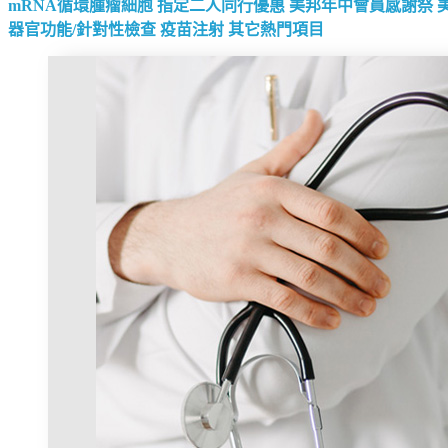
mRNA循環腫瘤細胞
指定二人同行優惠
美邦年中會員感謝祭
器官功能/針對性檢查
疫苗注射
其它熱門項目