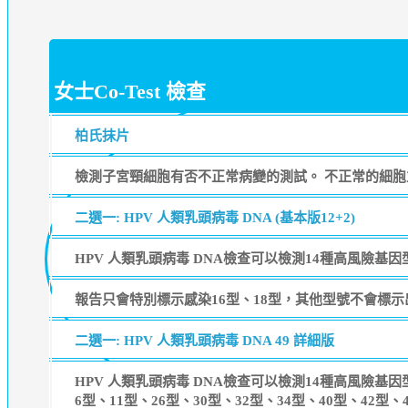
女士Co-Test 檢查
柏氏抹片
檢測子宮頸細胞有否不正常病變的測試。 不正常的細胞
二選一: HPV 人類乳頭病毒 DNA (基本版12+2)
HPV 人類乳頭病毒 DNA檢查可以檢測14種高風險基因型(
報告只會特別標示感染16型、18型，其他型號不會標
二選一: HPV 人類乳頭病毒 DNA 49 詳細版
HPV 人類乳頭病毒 DNA檢查可以檢測14種高風險基因型(
6型、11型、26型、30型、32型、34型、40型、42型、