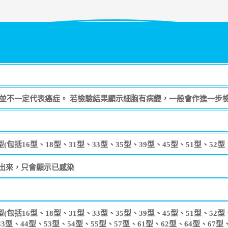
並不一定代表癌症。 若檢驗結果顯示細胞有病變，一般會作進一步
包括16型、18型、31型、33型、35型、39型、45型、51型、52型、
示出來，只會顯示已感染
包括16型、18型、31型、33型、35型、39型、45型、51型、52型、
43型、44型、53型、54型、55型、57型、61型、62型、64型、67型、