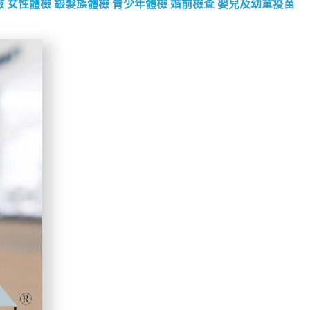
檢
女性體檢
銀髮族體檢
青少年體檢
婚前檢查
嬰兒及幼童疫苗