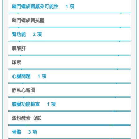
幽門螺旋菌感染可能性
1 項
幽門螺旋菌抗體
腎功能
2 項
肌酸肝
尿素
心臟問題
1 項
靜臥心電圖
胰臟功能檢查
1 項
澱粉酵素（酶）
骨骼
3 項