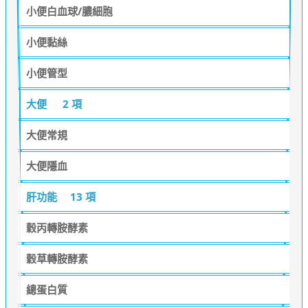
小便白血球/膿細胞
小便黏絲
小便管型
大便
2 項
大便常規
大便隱血
肝功能
13 項
穀丙轉胺酵素
穀草轉胺酵素
總蛋白質