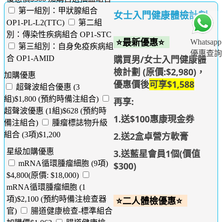
第一組別：甲狀腺組合
女士入門健康體檢計劃
OP1-PL-L2(TTC)
第二組
別：傳染性疾病組合 OP1-STC
⭐最新優惠⭐
Whatsapp
第三組別：自身免疫疾病組
優惠查詢
購買男/女士入門健康體
合 OP1-AMID
檢計劃 (原價:$2,980)，
加購優惠
優惠價後
可享$1,588
超聲波組合優惠 (3
組)$1,800 (預約時備注組合)
再享:
超聲波優惠 (1組)$628 (預約時
1.送$100惠康現金券
備注組合)
腫瘤標誌物升級
2.送2盒卓營方軟膏
組合 (3項)$1,200
星級加購優惠
3.送藍星會員1個(價值
mRNA循環腫瘤細胞 (9項)
$300)
$4,800(原價: $18,000)
mRNA循環腫瘤細胞 (1
⭐二人體檢優惠⭐
項)$2,100 (預約時備注檢查器
官)
腸道健康檢查-標準組合