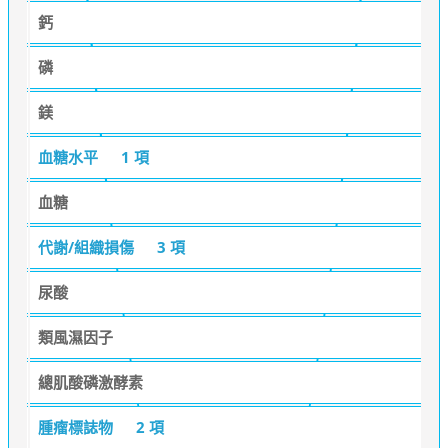
鈣
磷
鎂
血糖水平
1 項
血糖
代謝/組織損傷
3 項
尿酸
類風濕因子
總肌酸磷激酵素
腫瘤標誌物
2 項