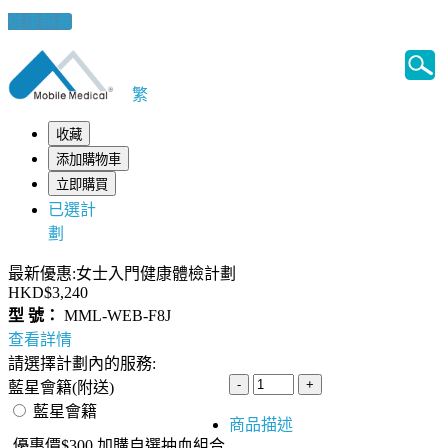
健康錦囊
繁
收藏
添加購物車
立即購買
已選計
劃
最新優惠:女士入門健康體檢計劃
HKD$3,240
型 號：
MML-WEB-F8J
查看詳情
請選擇計劃內的服務:
藍星會籍(附送)
藍星會籍
商品描述
優惠價$300 加購自選抽血組合