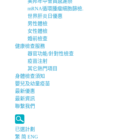
美邦年中會員感謝祭
mRNA循環腫瘤細胞篩檢.
世界肝炎日優惠
男性體檢
女性體檢
婚前檢查
健康檢查服務
器官功能/針對性檢查
疫苗注射
其它熱門項目
身體檢查須知
嬰兒及幼童疫苗
最新優惠
最新資訊
聯繫我們
已選計劃
繁
简
ENG