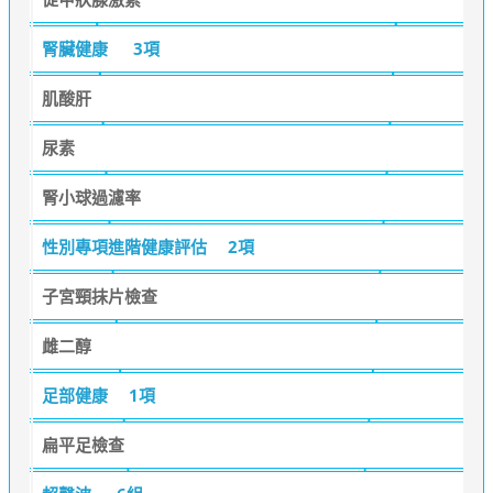
腎臟健康
3項
肌酸肝
尿素
腎小球過濾率
性別專項進階健康評估
2項
子宮頸抹片檢查
雌二醇
足部健康
1項
扁平足檢查