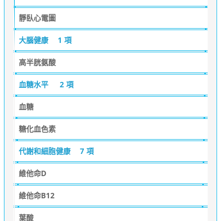
靜臥心電圖
大腦健康
1 項
高半胱氨酸
血糖水平
2 項
血糖
糖化血色素
代謝和細胞健康
7 項
維他命D
維他命B12
葉酸