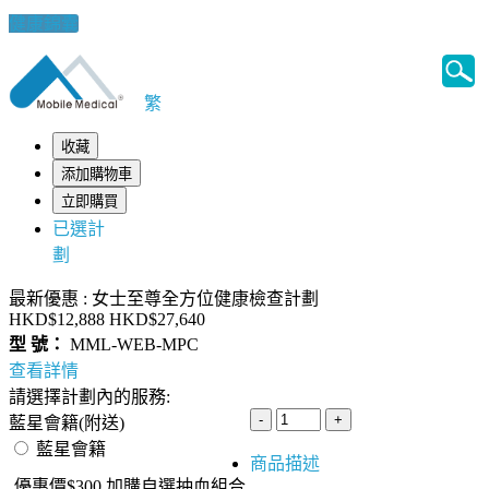
健康錦囊
繁
收藏
添加購物車
立即購買
已選計
劃
最新優惠 : 女士至尊全方位健康檢查計劃
HKD$12,888
HKD$27,640
型 號：
MML-WEB-MPC
查看詳情
請選擇計劃內的服務:
藍星會籍(附送)
藍星會籍
商品描述
優惠價$300 加購自選抽血組合