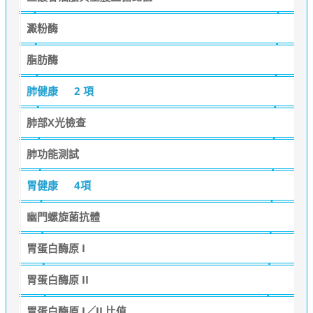
澱粉酶
脂肪酶
肺健康
2 項
肺部X光檢查
肺功能測試
胃健康
4項
幽門螺旋菌抗體
胃蛋白酶原 I
胃蛋白酶原 II
胃蛋白酶原 I／II 比值