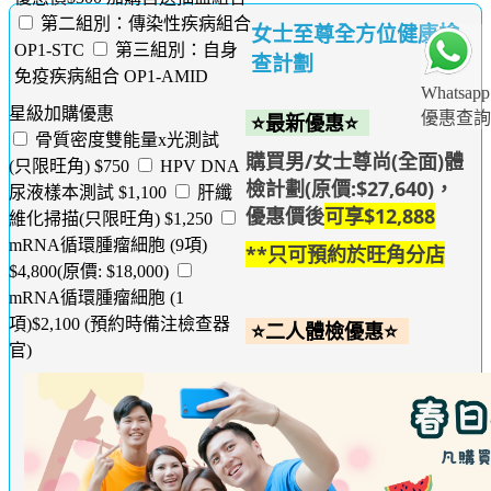
第二組別：傳染性疾病組合
女士至尊全方位健康檢
OP1-STC
第三組別：自身
查計劃
免疫疾病組合 OP1-AMID
Whatsapp
星級加購優惠
優惠查詢
⭐最新優惠⭐
骨質密度雙能量x光測試
購買男/女士尊尚(全面)體
(只限旺角) $750
HPV DNA
檢計劃(原價:$27,640)，
尿液樣本測試 $1,100
肝纖
優惠價後
可享$12,888
維化掃描(只限旺角) $1,250
mRNA循環腫瘤細胞 (9項)
**只可預約於旺角分店
$4,800(原價: $18,000)
mRNA循環腫瘤細胞 (1
項)$2,100 (預約時備注檢查器
⭐二人體檢優惠⭐
官)