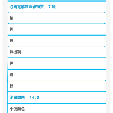
必需電解質與礦物質
7 項
鈉
鉀
氯
無機磷
鈣
鐵
鎂
泌尿問題
14 項
小便顏色