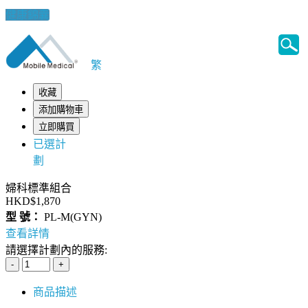
健康錦囊
繁
收藏
添加購物車
立即購買
已選計
劃
婦科標準組合
HKD$1,870
型 號：
PL-M(GYN)
查看詳情
請選擇計劃內的服務:
商品描述