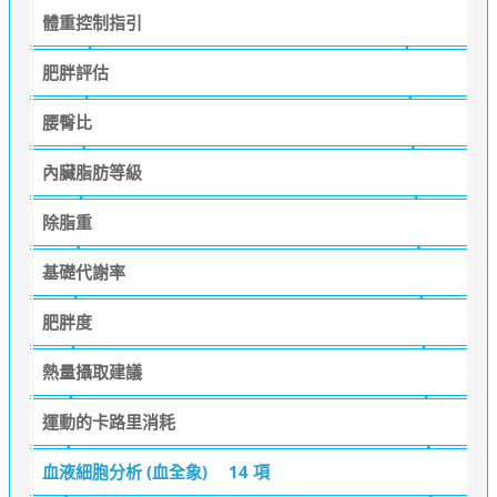
體重控制指引
肥胖評估
腰臀比
內臟脂肪等級
除脂重
基礎代謝率
肥胖度
熱量攝取建議
運動的卡路里消耗
血液細胞分析 (血全象)
14 項