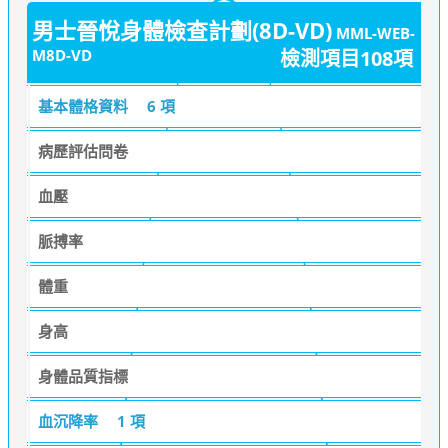
男士晉悅身體檢查計劃(8D-VD)
MML-WEB-
M8D-VD
檢測項目108項
基本體格資料
6 項
病歷評估問卷
血壓
脈搏率
體重
身高
身體品質指標
血沉降率
1 項