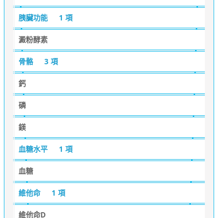
胰臟功能
1 項
澱粉酵素
骨骼
3 項
鈣
磷
鎂
血糖水平
1 項
血糖
維他命
1 項
維他命D