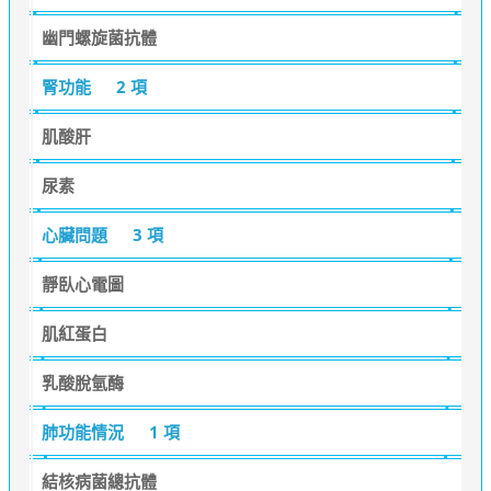
幽門螺旋菌抗體
腎功能
2 項
肌酸肝
尿素
心臟問題
3 項
靜臥心電圖
肌紅蛋白
乳酸脫氫酶
肺功能情況
1 項
結核病菌總抗體