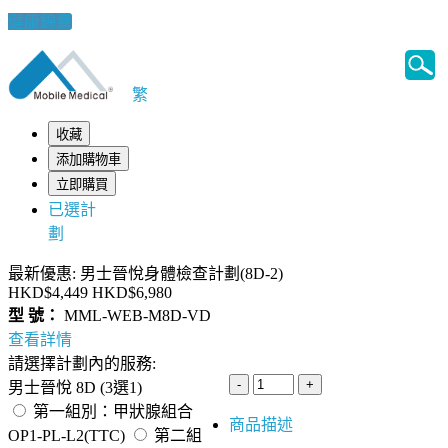
健康錦囊
繁
收藏
添加購物車
立即購買
已選計
劃
最新優惠: 男士晉悅身體檢查計劃(8D-2)
HKD$4,449
HKD$6,980
型 號：
MML-WEB-M8D-VD
查看詳情
請選擇計劃內的服務:
男士晉悅 8D (3選1)
第一組別：甲狀腺組合
商品描述
OP1-PL-L2(TTC)
第二組