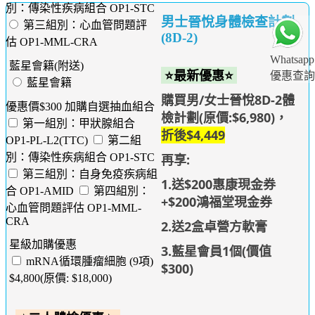
別：傳染性疾病組合 OP1-STC
男士晉悅身體檢查計劃
第三組別：心血管問題評
(8D-2)
估 OP1-MML-CRA
Whatsapp
藍星會籍(附送)
⭐最新優惠⭐
優惠查詢
藍星會籍
購買男/女士晉悅8D-2體
優惠價$300 加購自選抽血組合
檢計劃(原價:$6,980)，
第一組別：甲狀腺組合
折後$4,449
OP1-PL-L2(TTC)
第二組
再享:
別：傳染性疾病組合 OP1-STC
第三組別：自身免疫疾病組
1.送$200惠康現金券
合 OP1-AMID
第四組別：
+$200鴻福堂現金券
心血管問題評估 OP1-MML-
CRA
2.送2盒卓營方軟膏
星級加購優惠
3.藍星會員1個(價值
mRNA循環腫瘤細胞 (9項)
$300)
$4,800(原價: $18,000)