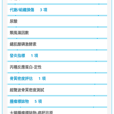
代謝/組織損傷
3 項
尿酸
類風濕因數
總肌酸磷激酵素
發炎指標
1 項
丙種反應蛋白-定性
骨質密度評估
1 項
超聲波骨質密度測試
腫瘤標誌物
5 項
大腸腫瘤標誌物-癌胚抗原