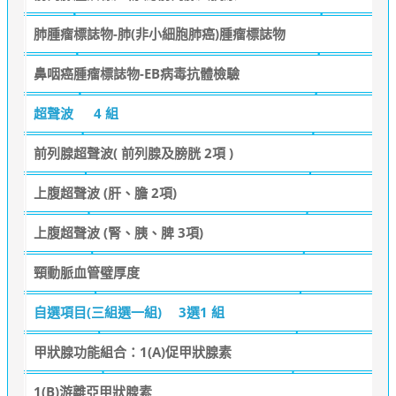
肺腫瘤標誌物-肺(非小細胞肺癌)腫瘤標誌物
鼻咽癌腫瘤標誌物-EB病毒抗體檢驗
超聲波
4 組
前列腺超聲波( 前列腺及膀胱 2項 )
上腹超聲波 (肝、膽 2項)
上腹超聲波 (腎、胰、脾 3項)
頸動脈血管璧厚度
自選項目(三組選一組)
3選1 組
甲狀腺功能組合：1(A)促甲狀腺素
1(B)游離亞甲狀腺素