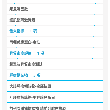
類風濕因數
總肌酸磷激酵素
發炎指標
1 項
丙種反應蛋白-定性
骨質密度評估
1 項
超聲波骨質密度測試
腫瘤標誌物
5 項
大腸腫瘤標誌物-癌胚抗原
肝腫瘤標誌物-甲種胎兒蛋白
前列腺腫瘤標誌物-總前列腺癌抗原