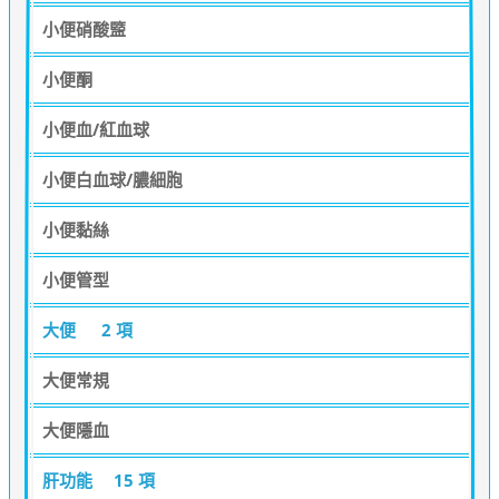
小便硝酸盬
小便酮
小便血/紅血球
小便白血球/膿細胞
小便黏絲
小便管型
大便
2 項
大便常規
大便隱血
肝功能
15 項