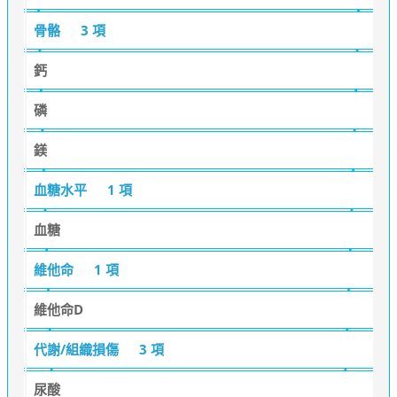
骨骼
3 項
鈣
磷
鎂
血糖水平
1 項
血糖
維他命
1 項
維他命D
代謝/組織損傷
3 項
尿酸