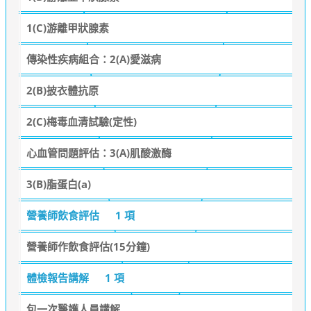
1(C)游離甲狀腺素
傳染性疾病組合：2(A)愛滋病
2(B)披衣體抗原
2(C)梅毒血清試驗(定性)
心血管問題評估：3(A)肌酸激酶
3(B)脂蛋白(a)
營養師飲食評估
1 項
營養師作飲食評估(15分鐘)
體檢報告講解
1 項
包一次醫護人員講解