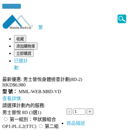
健康錦囊
繁
收藏
添加購物車
立即購買
已選計
劃
最新優惠: 男士晉悅身體檢查計劃(8D-2)
HKD$6,980
型 號：
MML-WEB-M8D-VD
查看詳情
請選擇計劃內的服務:
男士晉悅 8D (3選1)
第一組別：甲狀腺組合
商品描述
OP1-PL-L2(TTC)
第二組