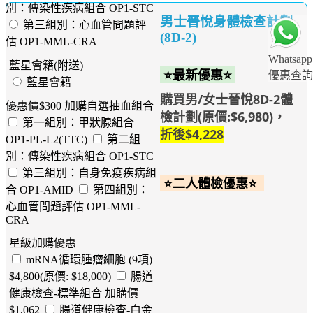
別：傳染性疾病組合 OP1-STC
男士晉悅身體檢查計劃
第三組別：心血管問題評
(8D-2)
估 OP1-MML-CRA
Whatsapp
藍星會籍(附送)
⭐最新優惠⭐
優惠查詢
藍星會籍
購買男/女士晉悅8D-2體
優惠價$300 加購自選抽血組合
檢計劃(原價:$6,980)，
第一組別：甲狀腺組合
折後$4,228
OP1-PL-L2(TTC)
第二組
別：傳染性疾病組合 OP1-STC
第三組別：自身免疫疾病組
⭐二人體檢優惠⭐
合 OP1-AMID
第四組別：
心血管問題評估 OP1-MML-
CRA
星級加購優惠
mRNA循環腫瘤細胞 (9項)
$4,800(原價: $18,000)
腸道
健康檢查-標準組合 加購價
$1,062
腸道健康檢查-白金