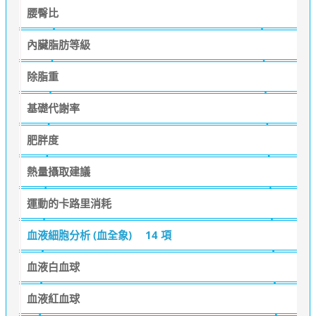
腰臀比
內臟脂肪等級
除脂重
基礎代謝率
肥胖度
熱量攝取建議
運動的卡路里消耗
血液細胞分析 (血全象)
14 項
血液白血球
血液紅血球