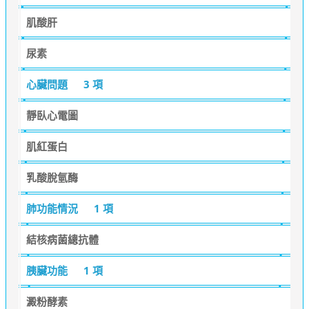
肌酸肝
尿素
心臟問題
3 項
靜臥心電圖
肌紅蛋白
乳酸脫氫酶
肺功能情況
1 項
結核病菌總抗體
胰臟功能
1 項
澱粉酵素