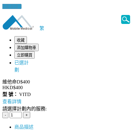
健康錦囊
繁
收藏
添加購物車
立即購買
已選計
劃
維他命D$400
HKD$400
型 號：
VITD
查看詳情
請選擇計劃內的服務:
商品描述