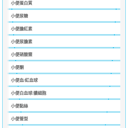
小便蛋白質
小便尿糖
小便膽紅素
小便尿膽素
小便硝酸盬
小便酮
小便血/紅血球
小便白血球/膿細胞
小便黏絲
小便管型