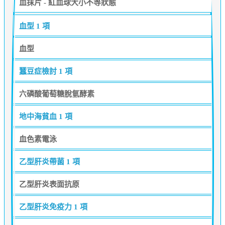
血抹片 - 紅血球大小不等狀態
血型
1 項
血型
蠶豆症檢討
1 項
六磷酸葡萄糖脫氫酵素
地中海貧血
1 項
血色素電泳
乙型肝炎帶菌
1 項
乙型肝炎表面抗原
乙型肝炎免疫力
1 項