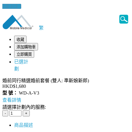
健康錦囊
繁
收藏
添加購物車
立即購買
已選計
劃
婚前同行精選婚前套餐 (雙人: 準新娘新郎)
HKD$1,680
型 號：
WD-A-V3
查看詳情
請選擇計劃內的服務:
商品描述