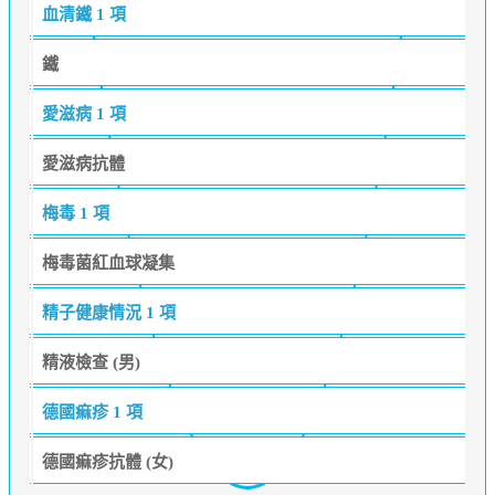
血清鐵
1 項
鐵
愛滋病
1 項
愛滋病抗體
梅毒
1 項
梅毒菌紅血球凝集
精子健康情況
1 項
精液檢查 (男)
德國痲疹
1 項
德國痲疹抗體 (女)