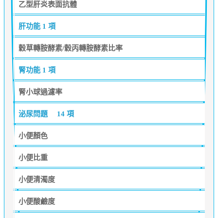
乙型肝炎表面抗體
肝功能
1 項
穀草轉胺酵素/穀丙轉胺酵素比率
腎功能
1 項
腎小球過濾率
泌尿問題
14 項
小便顏色
小便比重
小便清濁度
小便酸鹼度