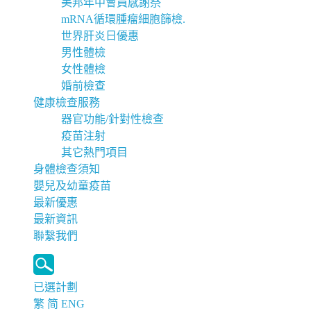
美邦年中會員感謝祭
mRNA循環腫瘤細胞篩檢.
世界肝炎日優惠
男性體檢
女性體檢
婚前檢查
健康檢查服務
器官功能/針對性檢查
疫苗注射
其它熱門項目
身體檢查須知
嬰兒及幼童疫苗
最新優惠
最新資訊
聯繫我們
已選計劃
繁
简
ENG