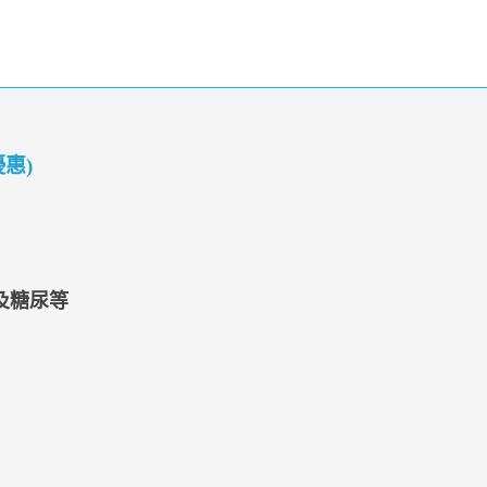
惠)
及糖尿等