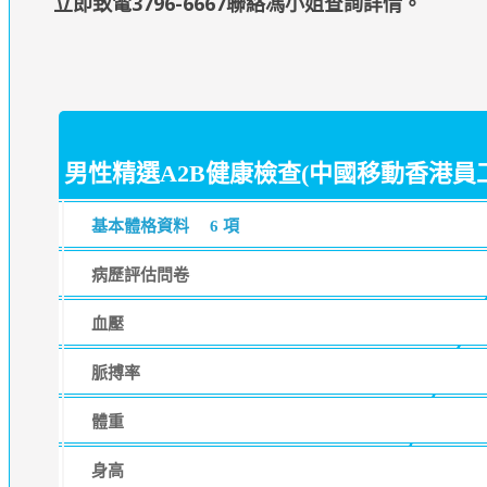
立即致電3796-6667聯絡馮小姐查詢詳情
。
男性精選A2B健康檢查(中國移動香港
基本體格資料
6 項
病歷評估問卷
血壓
脈搏率
體重
身高