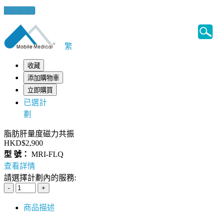
健康錦囊
繁
收藏
添加購物車
立即購買
已選計
劃
脂肪肝量度磁力共振
HKD$2,900
型 號：
MRI-FLQ
查看詳情
請選擇計劃內的服務:
商品描述