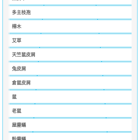
多主枝孢
樺木
艾草
天竺鼠皮屑
兔皮屑
倉鼠皮屑
鼠
老鼠
屋塵蟎
粉塵蟎