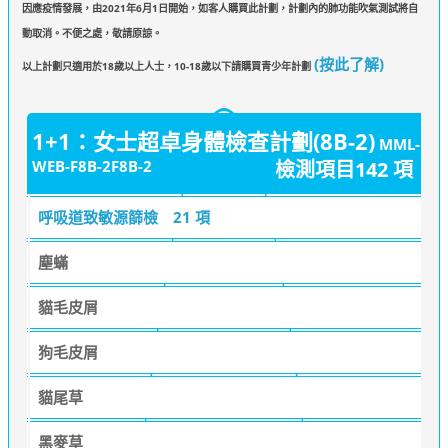
因應疫情發展，由2021年6月1日開始，如客人購買此計劃，計劃內的肺功能吹氣測試將自
動取消。不便之處，敬請原諒。
(按此了解)
以上計劃只適用於18歲以上人士，10-18歲以下請購買青少年計劃
1+1：女士超卓身體檢查計劃(8B-2)
MML-
WEB-F8B-2F8B-2
檢測項目142 項
呼吸道致敏源篩檢
21 項
塵蟎
貓毛皮屑
狗毛皮屑
貓尾草
黑麥草