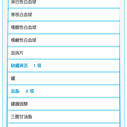
淋巴性白血球
單核白血球
嗜酸性白血球
嗜鹼性白血球
血抹片
缺鐵與否
1 項
鐵
血脂
6 項
總膽固醇
三酸甘油脂