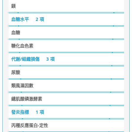
鎂
血糖水平
2 項
血糖
糖化血色素
代謝/組織損傷
3 項
尿酸
類風濕因數
總肌酸磷激酵素
發炎指標
1 項
丙種反應蛋白-定性