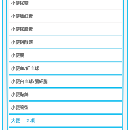
小便尿糖
小便膽紅素
小便尿膽素
小便硝酸盬
小便酮
小便血/紅血球
小便白血球/膿細胞
小便黏絲
小便管型
大便
2 項