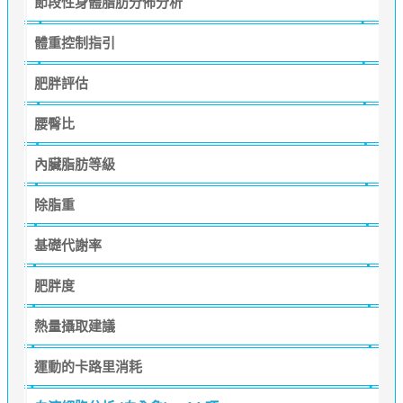
節段性身體脂肪分佈分析
體重控制指引
肥胖評估
腰臀比
內臟脂肪等級
除脂重
基礎代謝率
肥胖度
熱量攝取建議
運動的卡路里消耗