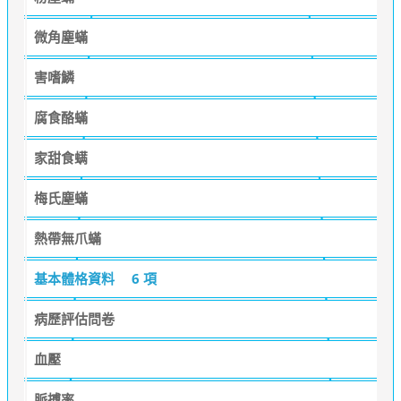
微角塵蟎
害嗜鱗
腐食酪蟎
家甜食螨
梅氏塵蟎
熱帶無爪蟎
基本體格資料
6 項
病歷評估問卷
血壓
脈搏率