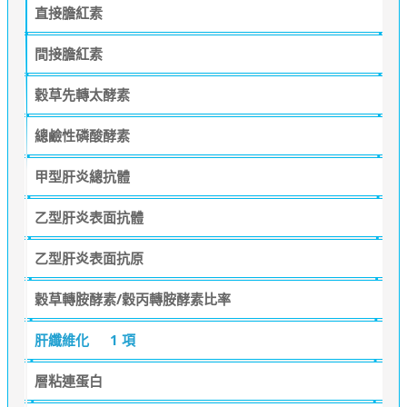
直接膽紅素
間接膽紅素
穀草先轉太酵素
總鹼性磷酸酵素
甲型肝炎總抗體
乙型肝炎表面抗體
乙型肝炎表面抗原
穀草轉胺酵素/穀丙轉胺酵素比率
肝纖維化
1 項
層粘連蛋白