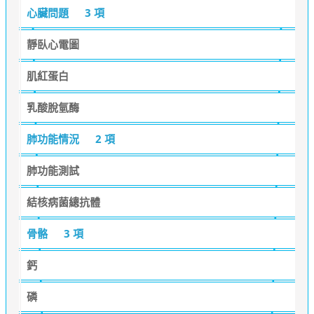
心臟問題
3 項
靜臥心電圖
肌紅蛋白
乳酸脫氫酶
肺功能情況
2 項
肺功能測試
結核病菌總抗體
骨骼
3 項
鈣
磷