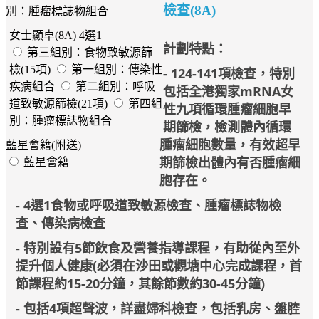
檢查(8A)
別：腫瘤標誌物組合
女士顯卓(8A) 4選1
計劃特點：
第三組別：食物致敏源篩
檢(15項)
第一組別：傳染性
- 124-141項檢查，特別
疾病組合
第二組別：呼吸
包括全港獨家mRNA女
道致敏源篩檢(21項)
第四組
性九項循環腫瘤細胞早
別：腫瘤標誌物組合
期篩檢，檢測體內循環
腫瘤細胞數量，有效超早
藍星會籍(附送)
期篩檢出體內有否腫瘤細
藍星會籍
胞存在。
- 4選1食物或呼吸道致敏源檢查、腫瘤標誌物檢
查、傳染病檢查
- 特別設有5節飲食及營養指導課程，有助從內至外
提升個人健康(必須在沙田或觀塘中心完成課程，首
節課程約15-20分鐘，其餘節數約30-45分鐘)
- 包括4項超聲波，詳盡婦科檢查，包括乳房、盤腔