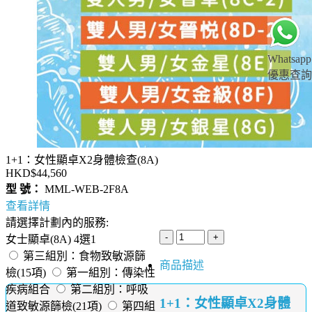
Whatsapp
優惠查詢
1+1：女性顯卓X2身體檢查(8A)
HKD$44,560
型 號：
MML-WEB-2F8A
查看詳情
請選擇計劃內的服務:
女士顯卓(8A) 4選1
第三組別：食物致敏源篩
商品描述
檢(15項)
第一組別：傳染性
疾病組合
第二組別：呼吸
1+1：女性顯卓X2身體
道致敏源篩檢(21項)
第四組