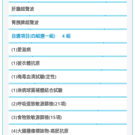
肝膽超聲波
腎胰脾超聲波
自選項目(四組選一組)
4 組
(1)愛滋病
(1)披衣體抗原
(1)梅毒血清試驗(定性)
(1)淋病球菌補體結合試驗
(2)呼吸道致敏源篩檢(21項)
(3)食物致敏源篩檢(15項)
(4)大腸腫瘤標誌物-癌胚抗原