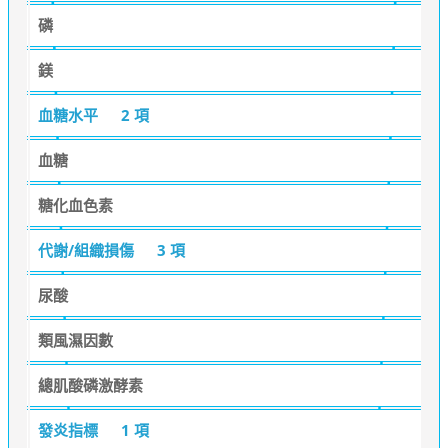
磷
鎂
血糖水平
2 項
血糖
糖化血色素
代謝/組織損傷
3 項
尿酸
類風濕因數
總肌酸磷激酵素
發炎指標
1 項