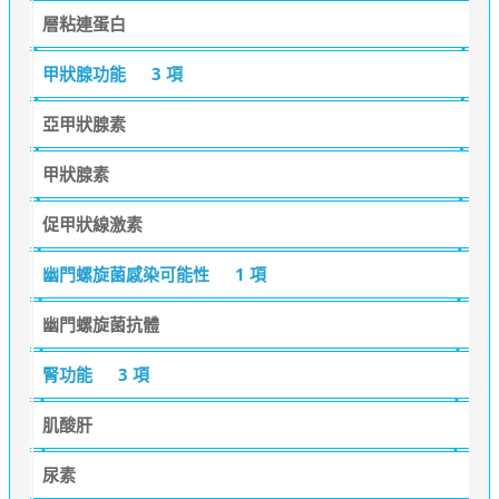
層粘連蛋白
甲狀腺功能
3 項
亞甲狀腺素
甲狀腺素
促甲狀線激素
幽門螺旋菌感染可能性
1 項
幽門螺旋菌抗體
腎功能
3 項
肌酸肝
尿素