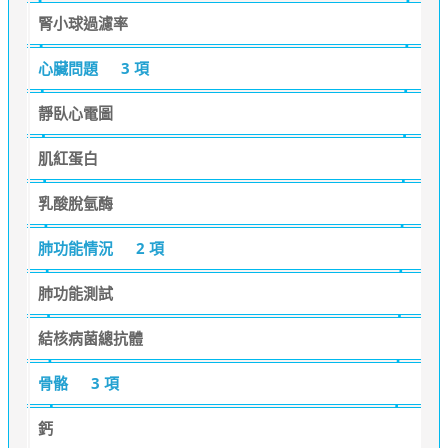
腎小球過濾率
心臟問題
3 項
靜臥心電圖
肌紅蛋白
乳酸脫氫酶
肺功能情況
2 項
肺功能測試
結核病菌總抗體
骨骼
3 項
鈣