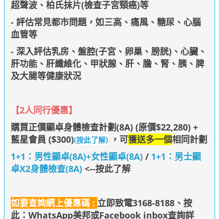
超聲波、柏氏抹片(檢查子宮頸癌)等
- 評估常見都市問題，如三高、痛風、糖尿、心腦
血管等
- 深入評估乳房、盤腔(子宮、卵巢、膀胱)、心臟、
肝功能、肝纖維化、甲狀腺、肝、膽、腎、胰、脾
及大腸等健康狀況
【
2人同行優惠
】
購買正價顯卓身體檢查計劃(8A) (原價$22,280) +
藍星會員 ($300)
，可
獲送多一個
相同計劃
(按此了解)
1+1：男性顯卓(8A)+女性顯卓(8A)
/
1+1：男士顯
卓X2身體檢查(8A)
<--按此了解
如要查詢網上優惠碼 :
立即致電3168-8188、
按
此：WhatsApp美邦
或Facebook inbox查詢詳