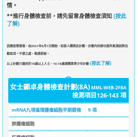
情
。
**進行身體檢查前，請先留意身體檢查須知
(按此
了解)
因應疫情發展，由2021年6月1日開始，如客人購買此計劃，計劃內的肺功能吹氣測試將自
動取消。不便之處，敬請原諒。
(按此了解)
以上計劃只適用於18歲以上人士，10-18歲請購買青少年計劃
女士顯卓身體檢查計劃(8A)
MML-WEB-2F8A
檢測項目126-143 項
mRNA九項循環腫瘤細胞早期篩檢
9 項
肺腫瘤細胞