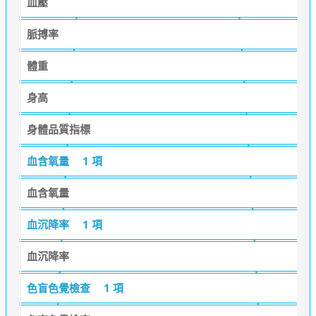
血壓
脈搏率
體重
身高
身體品質指標
血含氧量
1 項
血含氧量
血沉降率
1 項
血沉降率
色盲色覺檢查
1 項