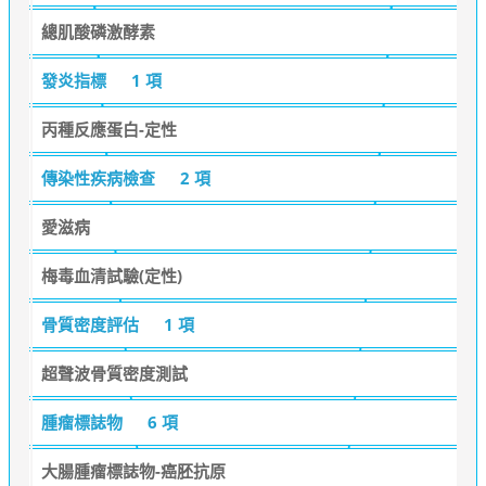
總肌酸磷激酵素
發炎指標
1 項
丙種反應蛋白-定性
傳染性疾病檢查
2 項
愛滋病
梅毒血清試驗(定性)
骨質密度評估
1 項
超聲波骨質密度測試
腫瘤標誌物
6 項
大腸腫瘤標誌物-癌胚抗原