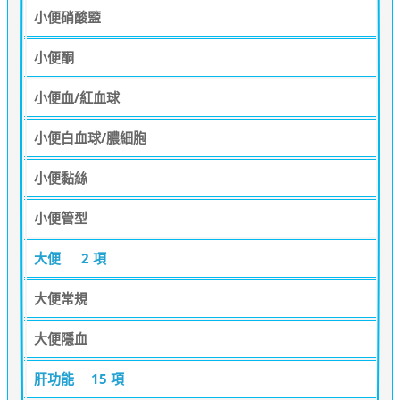
小便硝酸盬
小便酮
小便血/紅血球
小便白血球/膿細胞
小便黏絲
小便管型
大便
2 項
大便常規
大便隱血
肝功能
15 項