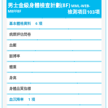
男士金級身體檢查計劃(8F)
MML-WEB-
M8FF8F
檢測項目103項
基本體格資料
6 項
病歷評估問卷
血壓
脈搏率
體重
身高
身體品質指標
血沉降率
1 項