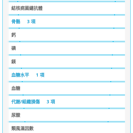
結核病菌總抗體
骨骼
3 項
鈣
磷
鎂
血糖水平
1 項
血糖
代謝/組織損傷
3 項
尿酸
類風濕因數