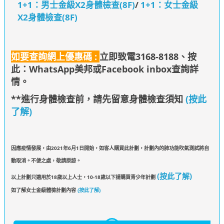
1+1：男士金級X2身體檢查(8F)
/
1+1：女士金級
X2身體檢查(8F)
如要查詢網上優惠碼 :
立即致電3168-8188、
按
此：WhatsApp美邦
或Facebook inbox查詢詳
情
。
**進行身體檢查前，請先留意身體檢查須知
(按此
了解)
因應疫情發展，由2021年6月1日開始，如客人購買此計劃，計劃內的肺功能吹氣測試將自
動取消。不便之處，敬請原諒。
(按此了解)
以上計劃只適用於18歲以上人士，10-18歲以下請購買青少年計劃
如了解女士金級體檢計劃內容
(按此了解)