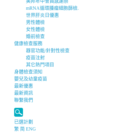
美邦年中會員感謝祭
mRNA循環腫瘤細胞篩檢.
世界肝炎日優惠
男性體檢
女性體檢
婚前檢查
健康檢查服務
器官功能/針對性檢查
疫苗注射
其它熱門項目
身體檢查須知
嬰兒及幼童疫苗
最新優惠
最新資訊
聯繫我們
已選計劃
繁
简
ENG