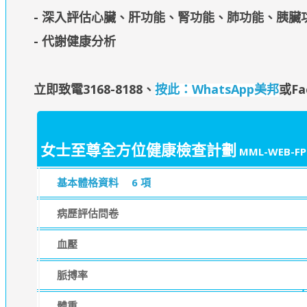
- 深入評估心臟、肝功能、腎功能、肺功能、胰臟
- 代謝健康分析
立即致電3168-8188
、
按此：WhatsApp美邦
或Fa
女士至尊全方位健康檢查計劃
MML-WEB-FP
基本體格資料
6 項
病歷評估問卷
血壓
脈搏率
體重