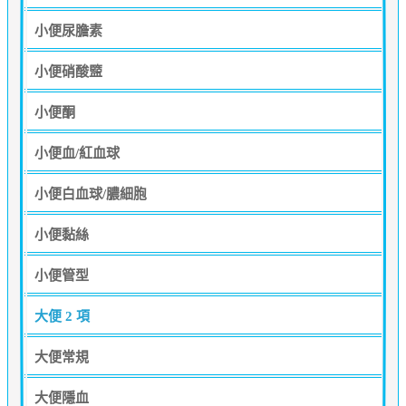
小便尿膽素
小便硝酸盬
小便酮
小便血/紅血球
小便白血球/膿細胞
小便黏絲
小便管型
大便
2 項
大便常規
大便隱血