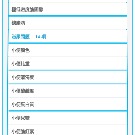
極低密度膽固醇
總脂肪
泌尿問題
14 項
小便顏色
小便比重
小便清濁度
小便酸鹼度
小便蛋白質
小便尿糖
小便膽紅素