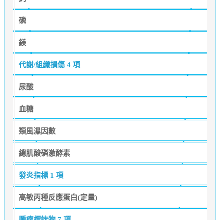
磷
鎂
代謝/組織損傷
4 項
尿酸
血糖
類風濕因數
總肌酸磷激酵素
發炎指標
1 項
高敏丙種反應蛋白(定量)
腫瘤標誌物
7 項