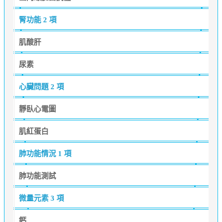
腎功能
2 項
肌酸肝
尿素
心臟問題
2 項
靜臥心電圖
肌紅蛋白
肺功能情況
1 項
肺功能測試
微量元素
3 項
鈣