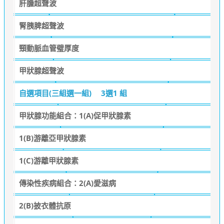
肝膽超聲波
腎胰脾超聲波
頸動脈血管璧厚度
甲狀腺超聲波
自選項目(三組選一組)
3選1 組
甲狀腺功能組合：1(A)促甲狀腺素
1(B)游離亞甲狀腺素
1(C)游離甲狀腺素
傳染性疾病組合：2(A)愛滋病
2(B)披衣體抗原