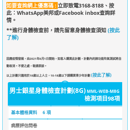
如要查詢網上優惠碼 :
立即致電3168-8188、
按
此：WhatsApp美邦
或Facebook inbox查詢詳
情
。
**進行身體檢查前，請先留意身體檢查須知
(按此
了解)
因應疫情發展，由2021年6月1日開始，如客人購買此計劃，計劃內的肺功能吹氣測試將自
動取消。不便之處，敬請原諒。
(按此了解)
以上計劃只適用於18歲以上人士，10-18歲以下請購買青少年計劃
男士銀星身體檢查計劃(8G)
MML-WEB-M8G
檢測項目98項
基本體格資料
6 項
病歷評估問卷