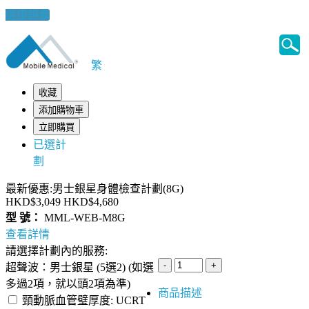
健康錦囊
繁
收藏
添加購物車
立即購買
已選計
劃
最新優惠:男士銀星身體檢查計劃(8G)
HKD$3,049
HKD$4,680
型 號：
MML-WEB-M8G
查看詳情
請選擇計劃內的服務:
超聲波：男士銀星 (5選2) (如選
多過2項，就以頭2項為準)
商品描述
頸動脈血管璧厚度: UCRT