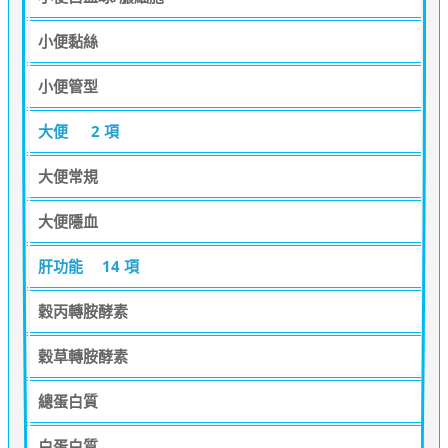
小便黏絲
小便管型
大便
2 項
大便常規
大便隱血
肝功能
14 項
穀丙轉胺酵素
穀草轉胺酵素
總蛋白質
白蛋白質