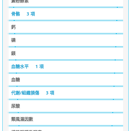
澱粉酵素
骨骼
3 項
鈣
磷
鎂
血糖水平
1 項
血糖
代謝/組織損傷
3 項
尿酸
類風濕因數