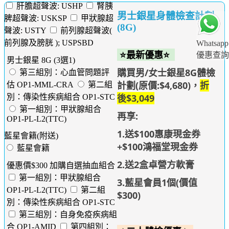
肝膽超聲波: USHP
腎胰
男士銀星身體檢查計劃
脾超聲波: USKSP
甲狀腺超
(8G)
聲波: USTY
前列腺超聲波(
前列腺及膀胱 ); USPSBD
Whatsapp
⭐最新優惠⭐
優惠查詢
男士銀星 8G (3選1)
購買男/女士銀星8G體檢
第三組別：心血管問題評
計劃(原價:$4,680)，
折
估 OP1-MML-CRA
第二組
後
$3,049
別：傳染性疾病組合 OP1-STC
第一組別：甲狀腺組合
再享:
OP1-PL-L2(TTC)
1.送$100惠康現金券
藍星會籍(附送)
+$100鴻福堂現金券
藍星會籍
2.送2盒卓營方軟膏
優惠價$300 加購自選抽血組合
第一組別：甲狀腺組合
3.藍星會員1個(價值
OP1-PL-L2(TTC)
第二組
$300)
別：傳染性疾病組合 OP1-STC
第三組別：自身免疫疾病組
合 OP1-AMID
第四組別：