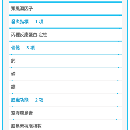
類風濕因子
發炎指標
1 項
丙種反應蛋白-定性
骨骼
3 項
鈣
磷
鎂
胰臟功能
2 項
空腹胰島素
胰島素抗阻指數