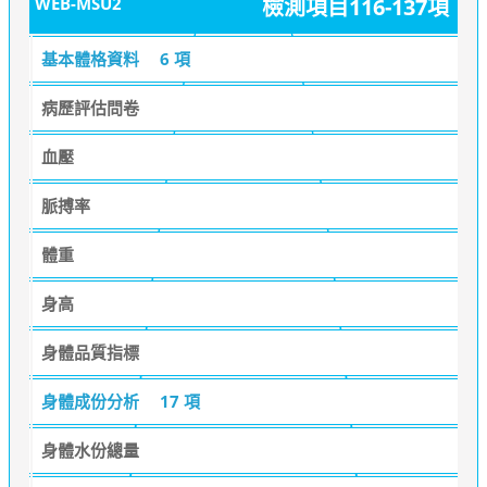
WEB-MSU2
檢測項目116-137項
基本體格資料
6 項
病歷評估問卷
血壓
脈搏率
體重
身高
身體品質指標
身體成份分析
17 項
身體水份總量