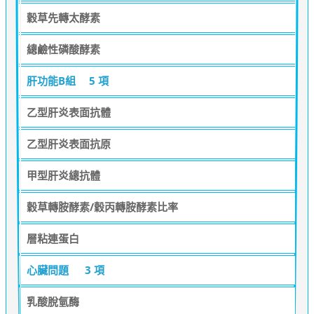
穀草先轉太酵素
總鹼性磷酸酵素
肝功能B組
5 項
乙型肝炎表面抗體
乙型肝炎表面抗原
甲型肝炎總抗體
穀草轉胺酵素/穀丙轉胺酵素比率
層粘連蛋白
心臟問題
3 項
乳酸脫氫酶