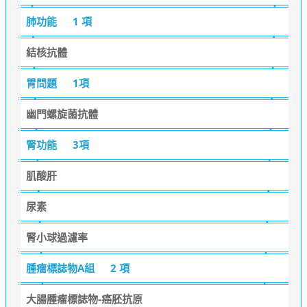
肺功能
1 項
結核抗體
胃問題
1項
幽門螺旋菌抗體
腎功能
3項
肌酸肝
尿素
腎小球過濾率
腫瘤標誌物A組
2 項
大腸腫瘤標誌物-癌胚抗原