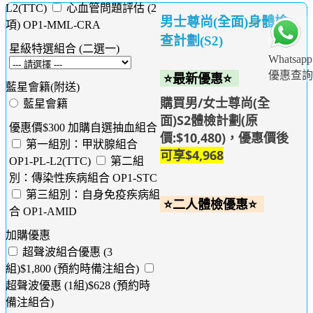
L2(TTC)
心血管問題評估 (2
男士尊尚(全面)身體檢
項) OP1-MML-CRA
查計劃(S2)
星級特選組合 (二選一)
Whatsapp
優惠查詢
⭐最新優惠⭐
藍星會籍(附送)
購買男/女士尊尚(全
藍星會籍
面)S2體檢計劃(原
優惠價$300 加購自選抽血組合
價:$10,480)，優惠價後
第一組別：甲狀腺組合
可享$4,968
OP1-PL-L2(TTC)
第二組
別：傳染性疾病組合 OP1-STC
第三組別：自身免疫疾病組
⭐二人體檢優惠⭐
合 OP1-AMID
加購優惠
超聲波組合優惠 (3
組)$1,800 (預約時備注組合)
超聲波優惠 (1組)$628 (預約時
備注組合)