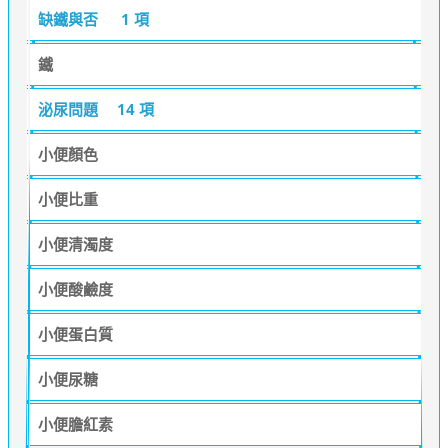
缺鐵與否
1 項
鐵
泌尿問題
14 項
小便顏色
小便比重
小便清濁度
小便酸鹼度
小便蛋白質
小便尿糖
小便膽紅素