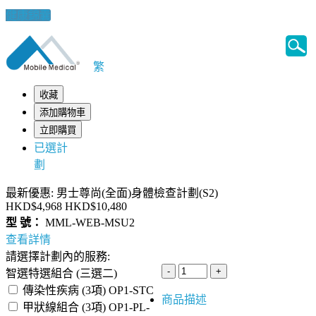
健康錦囊
繁
收藏
添加購物車
立即購買
已選計
劃
最新優惠: 男士尊尚(全面)身體檢查計劃(S2)
HKD$4,968
HKD$10,480
型 號：
MML-WEB-MSU2
查看詳情
請選擇計劃內的服務:
智選特選組合 (三選二)
傳染性疾病 (3項) OP1-STC
商品描述
甲狀線組合 (3項) OP1-PL-