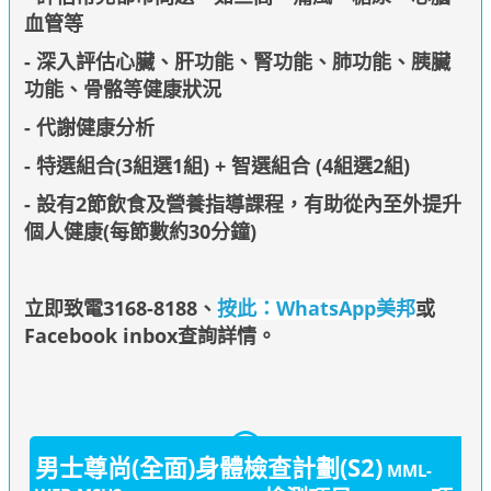
血管等
- 深入評估心臟、肝功能、腎功能、肺功能、胰臟
功能、骨骼等健康狀況
- 代謝健康分析
- 特選組合(3組選1組) + 智選組合 (4組選2組)
- 設有2節飲食及營養指導課程，有助從內至外提升
個人健康(每節數約30分鐘)
立即致電3168-8188
、
按此：WhatsApp美邦
或
Facebook inbox查詢詳情
。
男士尊尚(全面)身體檢查計劃(S2)
MML-