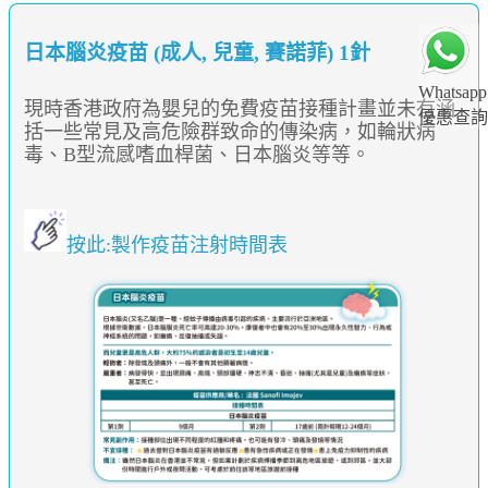
日本腦炎疫苗 (成人, 兒童, 賽諾菲) 1針
Whatsapp
現時香港政府為嬰兒的免費疫苗接種計畫並未有涵
優惠查詢
括一些常見及高危險群致命的傳染病，如輪狀病
毒、B型流感嗜血桿菌、日本腦炎等等。
按此:製作疫苗注射時間表