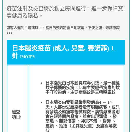
疫苗注射及檢查將於獨立房間進行，進一步保障寶
寶健康及隱私。
如
客人遲到半鐘或以上，當日的預約將會自動取消，不便之處，敬請原諒
***
日本腦炎疫苗 (成人, 兒童, 賽諾菲) 1
針
IMOJEV
日本腦炎由日本腦炎病毒引致，是一種經
蚊子傳播的疾病。此病主要經帶病毒的蚊
子叮咬染病，主要病媒蚊是三帶喙庫蚊
日本腦炎由受到感染到發病為4 － 14
天。大部份受感染者没有明顯病徵，或只
有發燒及頭痛等輕微病徵。病情嚴重者則
檢查
會在短時間內發病，並會出現頭痛 、發
項目:
高燒 、頸部僵硬 、神志不清 、昏迷 、
震顫 、抽搐（尤其是兒童）及癱瘓等徵
狀