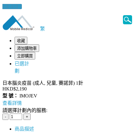
健康錦囊
繁
收藏
添加購物車
立即購買
已選計
劃
日本腦炎疫苗 (成人, 兒童, 賽諾菲) 1針
HKD$2,190
型 號：
IMOJEV
查看詳情
請選擇計劃內的服務:
商品描述