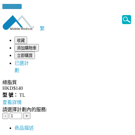
健康錦囊
繁
收藏
添加購物車
立即購買
已選計
劃
總脂質
HKD$140
型 號：
TL
查看詳情
請選擇計劃內的服務:
商品描述