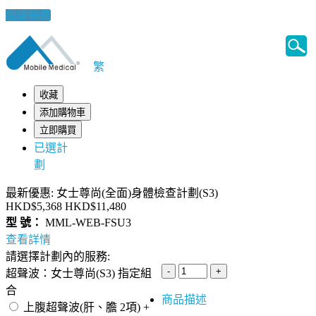
健康錦囊
繁
收藏
添加購物車
立即購買
已選計
劃
最新優惠: 女士尊尚(全面)身體檢查計劃(S3)
HKD$5,368
HKD$11,480
型 號：
MML-WEB-FSU3
查看詳情
請選擇計劃內的服務:
超聲波：女士尊尚(S3) 指定組
合
商品描述
上腹超聲波(肝、膽 2項) +