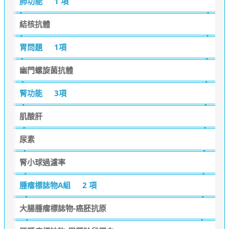
肺功能
1 項
結核抗體
胃問題
1項
幽門螺旋菌抗體
腎功能
3項
肌酸肝
尿素
腎小球過濾率
腫瘤標誌物A組
2 項
大腸腫瘤標誌物-癌胚抗原