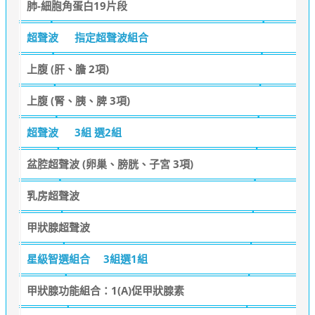
肺-細胞角蛋白19片段
超聲波
指定超聲波組合
上腹 (肝、膽 2項)
上腹 (腎、胰、脾 3項)
超聲波
3組 選2組
盆腔超聲波 (卵巢、膀胱、子宮 3項)
乳房超聲波
甲狀腺超聲波
星級智選組合
3組選1組
甲狀腺功能組合：1(A)促甲狀腺素