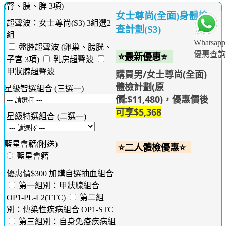
(腎、胰、脾 3項)
女士尊尚(全面)身體檢
超聲波：女士尊尚(S3) 3組選2
查計劃(S3)
組
Whatsapp
盤腔超聲波 (卵巢、膀胱、
優惠查詢
⭐最新優惠⭐
子宮 3項)
乳房超聲波
甲狀腺超聲波
購買男/女士尊尚(全面)
體檢計劃(原
星級智選組合 (三選一)
價:$11,480)，優惠價後
可享
$5,368
星級特選組合 (二選一)
藍星會籍(附送)
⭐二人體檢優惠⭐
藍星會籍
優惠價$300 加購自選抽血組合
第一組別：甲狀腺組合
OP1-PL-L2(TTC)
第二組
別：傳染性疾病組合 OP1-STC
第三組別：自身免疫疾病組