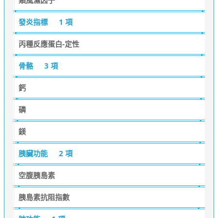
發炎指標
1 項
丙種反應蛋白-定性
骨骼
3 項
鈣
磷
鎂
胰臟功能
2 項
空腹胰島素
胰島素抗阻指數