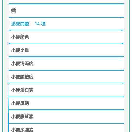
鐵
泌尿問題
14 項
小便顏色
小便比重
小便清濁度
小便酸鹼度
小便蛋白質
小便尿糖
小便膽紅素
小便尿膽素