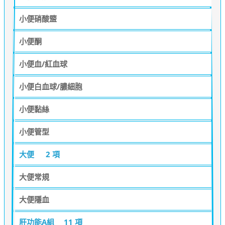
小便硝酸盬
小便酮
小便血/紅血球
小便白血球/膿細胞
小便黏絲
小便管型
大便
2 項
大便常規
大便隱血
肝功能A組
11 項