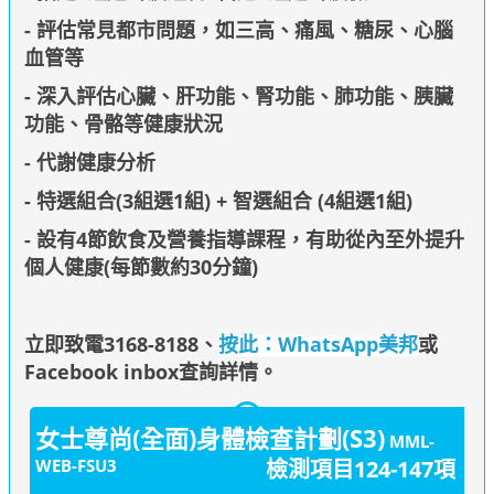
- 評估常見都市問題，如三高、痛風、糖尿、心腦
血管等
- 深入評估心臟、肝功能、腎功能、肺功能、胰臟
功能、骨骼等健康狀況
- 代謝健康分析
- 特選組合(3組選1組) + 智選組合 (4組選1組)
- 設有4節飲食及營養指導課程，有助從內至外提升
個人健康(每節數約30分鐘)
立即致電3168-8188
、
按此：WhatsApp美邦
或
Facebook inbox查詢詳情
。
女士尊尚(全面)身體檢查計劃(S3)
MML-
WEB-FSU3
檢測項目124-147項