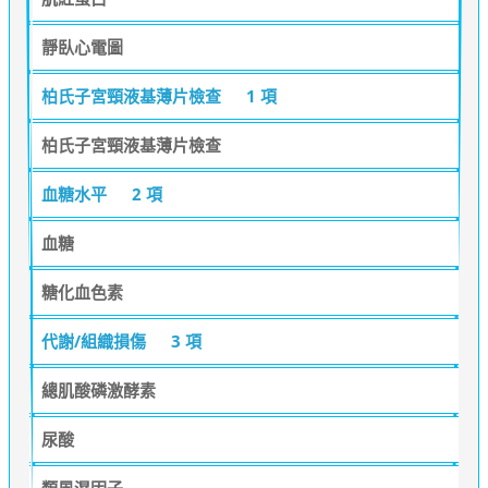
靜臥心電圖
柏氏子宮頸液基薄片檢查
1 項
柏氏子宮頸液基薄片檢查
血糖水平
2 項
血糖
糖化血色素
代謝/組織損傷
3 項
總肌酸磷激酵素
尿酸
類風濕因子