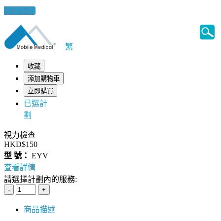
健康錦囊
繁
收藏
添加購物車
立即購買
已選計
劃
視力檢查
HKD$150
型 號：
EYV
查看詳情
請選擇計劃內的服務:
商品描述