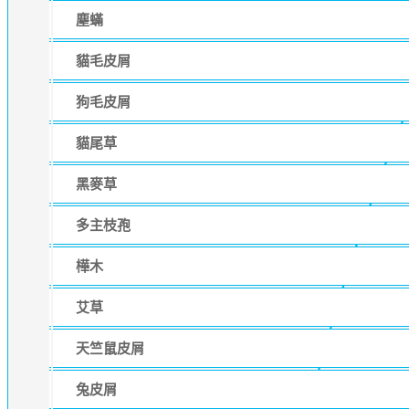
塵蟎
貓毛皮屑
狗毛皮屑
貓尾草
黑麥草
多主枝孢
樺木
艾草
天竺鼠皮屑
兔皮屑