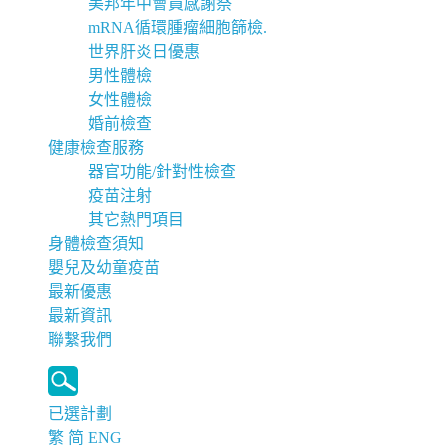
美邦年中會員感謝祭
mRNA循環腫瘤細胞篩檢.
世界肝炎日優惠
男性體檢
女性體檢
婚前檢查
健康檢查服務
器官功能/針對性檢查
疫苗注射
其它熱門項目
身體檢查須知
嬰兒及幼童疫苗
最新優惠
最新資訊
聯繫我們
已選計劃
繁
简
ENG