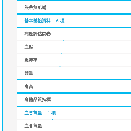
熱帶無爪蟎
基本體格資料
6 項
病歷評估問卷
血壓
脈搏率
體重
身高
身體品質指標
血含氧量
1 項
血含氧量