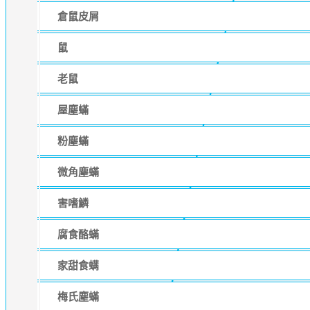
倉鼠皮屑
鼠
老鼠
屋塵蟎
粉塵蟎
微角塵蟎
害嗜鱗
腐食酪蟎
家甜食螨
梅氏塵蟎