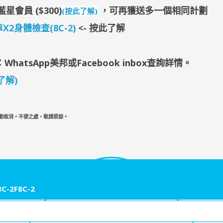
藍星會員 ($300)
，可再獲送
多一個相同計劃
(按此了解)
X2身體檢查(8C-2)
<- 按此了解
WhatsApp美邦
或Facebook inbox查詢詳情
。
了解)
自動取消。不便之處，敬請原諒。
C-2F8C-2