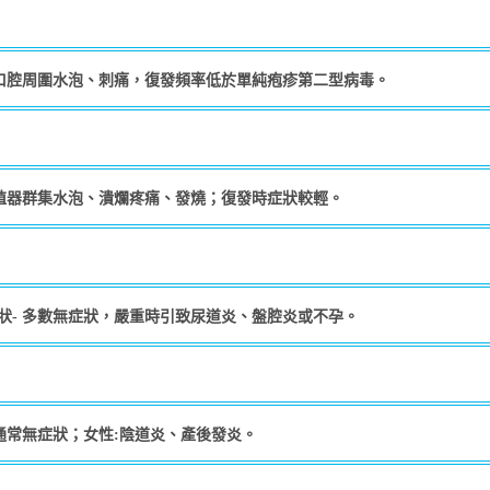
或口腔周圍水泡、刺痛，復發頻率低於單純疱疹第二型病毒。
生殖器群集水泡、潰爛疼痛、發燒；復發時症狀較輕。
狀- 多數無症狀，嚴重時引致尿道炎、盤腔炎或不孕。
通常無症狀；女性:陰道炎、產後發炎。