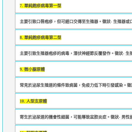
7. 單純皰疹病毒第一型
主要引致口唇疱疹，但可經口交傳至生殖器。徵狀- 生殖器
8. 單純皰疹病毒第二型
主要引致生殖器疱疹的病毒，潛伏神經節反覆發作。徵狀- 
9. 微小脲原體
常見於泌尿生殖道的條件致病菌，免疫力低下時引發感染。徵
10. 人型支原體
寄生於泌尿道的機會性細菌，可能導致盆腔炎症。徵狀- 男性