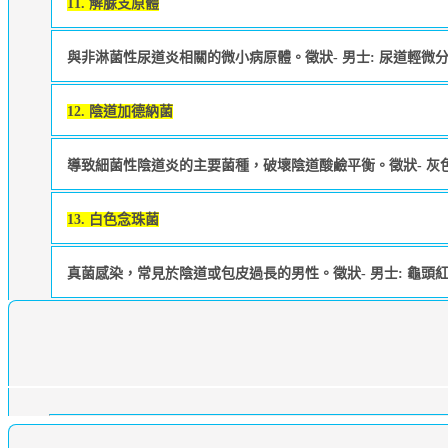
11. 解脲支原體
與非淋菌性尿道炎相關的微小病原體。徵狀- 男士: 尿道輕微
12. 陰道加德納菌
導致細菌性陰道炎的主要菌種，破壞陰道酸鹼平衡。徵狀- 灰
13. 白色念珠菌
真菌感染，常見於陰道或包皮過長的男性。徵狀- 男士: 龜頭