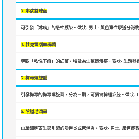
3. 淋病雙球菌
可引發「淋病」的急性感染。徵狀- 男士: 黃色濃性尿道分泌
4. 杜克雷嗜血桿菌
導致「軟性下疳」的細菌，特徵為生殖器潰瘍。徵狀- 生殖器
5. 梅毒螺旋體
引發梅毒的梅毒螺旋菌，分為三期，可損害神經系統。徵狀- 1
6. 陰道毛滴蟲
由單細胞寄生蟲引起的陰道炎或尿道炎。徵狀- 男士: 尿道輕