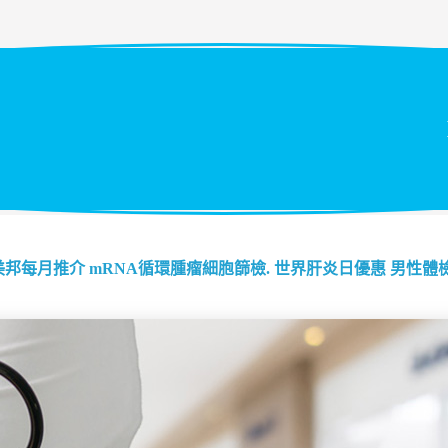
美邦每月推介
mRNA循環腫瘤細胞篩檢.
世界肝炎日優惠
男性體