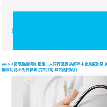
mRNA循環腫瘤細胞
指定二人同行優惠
美邦年中會員感謝祭
器官功能/針對性檢查
疫苗注射
其它熱門項目