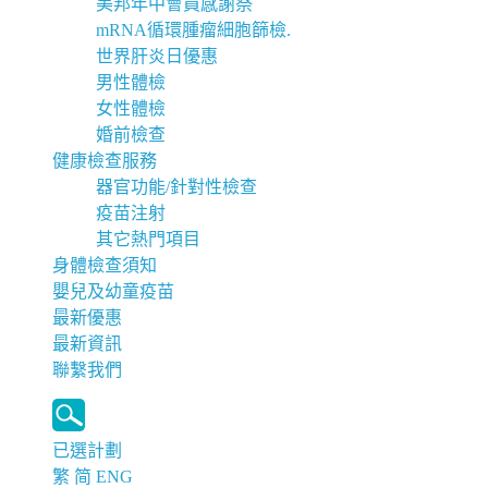
美邦年中會員感謝祭
mRNA循環腫瘤細胞篩檢.
世界肝炎日優惠
男性體檢
女性體檢
婚前檢查
健康檢查服務
器官功能/針對性檢查
疫苗注射
其它熱門項目
身體檢查須知
嬰兒及幼童疫苗
最新優惠
最新資訊
聯繫我們
已選計劃
繁
简
ENG