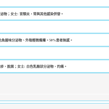
分泌物；女士: 宮頸炎，常與其他感染併發。
色魚腥味分泌物、外陰輕微瘙癢。50%患者無感。
紅疹、脫屑；女士: 白色乳酪狀分泌物、灼痛。