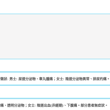
狀- 男士: 尿道分泌物、睾丸腫痛；女士: 陰道分泌物異常、排尿灼痛。
刺痛、透明分泌物；女士: 陰道出血(非經期)、下腹痛。部分患者無症狀。