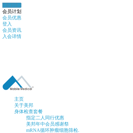
健康錦囊
会员计划
会员优惠
登入
会员资讯
入会详情
主页
关于美邦
身体检查套餐
指定二人同行优惠
美邦年中会员感谢祭
mRNA循环肿瘤细胞筛检.