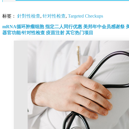
标签：
針對性檢查
,
针对性检查
,
Targeted Checkups
mRNA循环肿瘤细胞
指定二人同行优惠
美邦年中会员感谢祭
器官功能/针对性检查
疫苗注射
其它热门项目