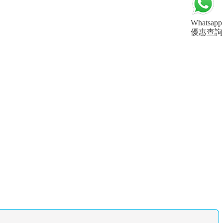
Whatsapp
優惠查詢