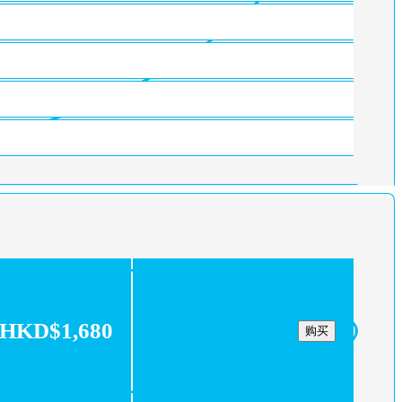
HKD$1,680
购买