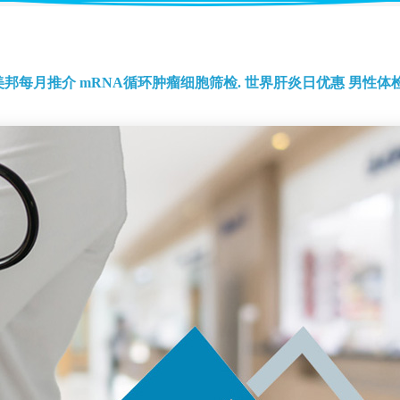
美邦每月推介
mRNA循环肿瘤细胞筛检.
世界肝炎日优惠
男性体