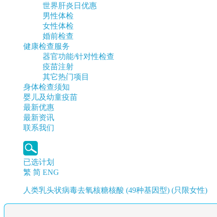
世界肝炎日优惠
男性体检
女性体检
婚前检查
健康检查服务
器官功能/针对性检查
疫苗注射
其它热门项目
身体检查须知
婴儿及幼童疫苗
最新优惠
最新资讯
联系我们
已选计划
繁
简
ENG
人类乳头状病毒去氧核糖核酸 (49种基因型) (只限女性)