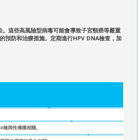
感染。這些高風險型病毒可能會導致子宮頸癌等嚴重
預防和治療措施。定期進行HPV DNA檢查，加
40種與性傳播相關。