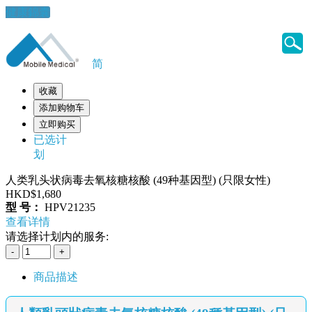
健康錦囊
简
收藏
添加购物车
立即购买
已选计
划
人类乳头状病毒去氧核糖核酸 (49种基因型) (只限女性)
HKD$1,680
型 号：
HPV21235
查看详情
请选择计划内的服务:
商品描述