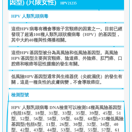
因型) (只限女性)
HPV21235
HPV 人類乳頭病毒
這些HPV病毒有機會導致子宮頸癌的因素之一。目前已經
發現了超過100種人類乳頭狀瘤病毒（HPV）的基因型，
其中大約40種與性傳播相關。
這些HPV基因型被分為高風險和低風險基因型。高風險
HPV基因型主要與宮頸癌、陰道癌、外陰癌、肛門癌、口
腔癌和喉癌等惡性腫瘤的發生有關。
低風險HPV基因型通常與生殖器疣（尖銳濕疣）的發生有
關，這是一種良性的皮膚病變，不會導致癌症。
檢測型號
HPV 人類乳頭病毒 DNA檢查可以檢測14種高風險基因型
(包括16型、18型、31型、33型、35型、39型、45型、51
型、52型、56型、58型、59型、66型、68型)+35種低風險
基因型(包括6型、11型、26型、30型、32型、34型、40
型、42型、43型、44型、53型、54型、55型、57型、61