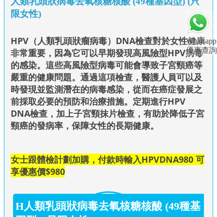
人類乳頭狀病毒去氧核糖核酸 (49種基因型) (只
限女性)
HPV（人類乳頭狀瘤病毒）DNA檢查對於女性健康
Whatsapp
優惠查詢
非常重要，因為它可以早期發現高風險型HPV病毒
的感染。這些高風險型病毒可能會導致子宮頸癌等
嚴重的健康問題。通過這項檢查，醫護人員可以及
時發現並監測潛在的病毒感染，從而在癌症發展之
前採取必要的預防和治療措施。定期進行HPV
DNA檢查，加上子宮頸抹片檢查，有助於降低子宮
頸癌的發病率，保障女性的長期健康。
女士跟體檢計劃加購，付款時輸入HPVDNA980 可
享優惠價$980
H人類乳頭狀病毒去氧核糖核酸 (49種基