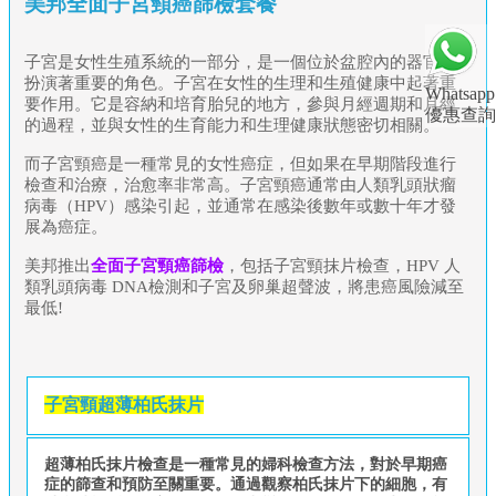
美邦全面子宮頸癌篩檢套餐
子宮是女性生殖系統的一部分，是一個位於盆腔內的器官，
扮演著重要的角色。子宮在女性的生理和生殖健康中起著重
Whatsapp
要作用。它是容納和培育胎兒的地方，參與月經週期和月經
優惠查詢
的過程，並與女性的生育能力和生理健康狀態密切相關。
而子宮頸癌是一種常見的女性癌症，但如果在早期階段進行
檢查和治療，治愈率非常高。子宮頸癌通常由人類乳頭狀瘤
病毒（HPV）感染引起，並通常在感染後數年或數十年才發
展為癌症。
美邦推出
全面子宮頸癌篩檢
，包括子宮頸抹片檢查，HPV 人
類乳頭病毒 DNA檢測和子宮及卵巢超聲波，將患癌風險減至
最低!
子宮頸超薄柏氏抹片
超薄柏氏抹片檢查是一種常見的婦科檢查方法，對於早期癌
症的篩查和預防至關重要。通過觀察柏氏抹片下的細胞，有