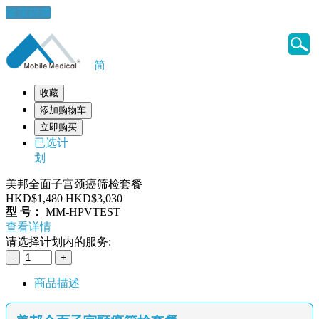
健康錦囊
简
收藏
添加购物车
立即购买
已选计
划
美邦全面子宫颈癌筛检套餐
HKD$1,480
HKD$3,030
型 号：
MM-HPVTEST
查看详情
请选择计划内的服务:
商品描述