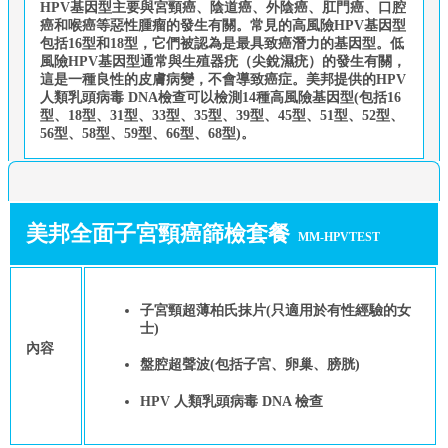
HPV基因型主要與宮頸癌、陰道癌、外陰癌、肛門癌、口腔
癌和喉癌等惡性腫瘤的發生有關。常見的高風險HPV基因型
包括16型和18型，它們被認為是最具致癌潛力的基因型。低
風險HPV基因型通常與生殖器疣（尖銳濕疣）的發生有關，
這是一種良性的皮膚病變，不會導致癌症。美邦提供的HPV
人類乳頭病毒 DNA檢查可以檢測14種高風險基因型(包括16
型、18型、31型、33型、35型、39型、45型、51型、52型、
56型、58型、59型、66型、68型)。
美邦全面子宮頸癌篩檢套餐
MM-HPVTEST
子宮頸超薄柏氏抹片(只適用於有性經驗的女
士)
內容
盤腔超聲波(包括子宮、卵巢、膀胱)
HPV 人類乳頭病毒 DNA 檢查