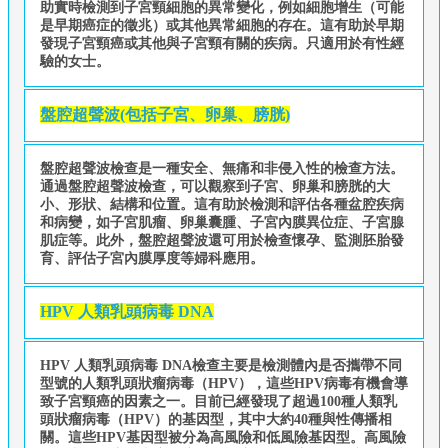
助實時檢測到子宮頸細胞的異常變化，例如細胞增生（可能
是早期癌症的徵兆）或其他異常細胞的存在。這有助於早期
發現子宮頸癌或其他與子宮頸有關的疾病。只適用於有性經
驗的女士。
盤腔超聲波(包括子宮、卵巢、膀胱)
盤腔超聲波檢查是一種安全、無痛和非侵入性的檢查方法。
通過盤腔超聲波檢查，可以觀察到子宮、卵巢和膀胱的大
小、形狀、結構和位置。這有助於檢測和評估各種盆腔疾病
和病變，如子宮肌瘤、卵巢囊腫、子宮內膜異位症、子宮腺
肌症等。此外，盤腔超聲波還可用於檢查懷孕、監測胚胎發
育、評估子宮內膜厚度等婦科應用。
HPV 人類乳頭病毒 DNA
HPV 人類乳頭病毒 DNA檢查主要是檢測體內是否攜帶不同
型號的人類乳頭狀瘤病毒（HPV），這些HPV病毒有機會導
致子宮頸癌的因素之一。目前已經發現了超過100種人類乳
頭狀瘤病毒（HPV）的基因型，其中大約40種與性傳播相
關。這些HPV基因型被分為高風險和低風險基因型。高風險