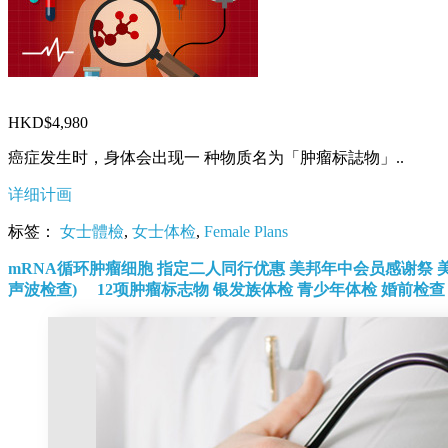
HKD$4,980
癌症发生时，身体会出现一 种物质名为「肿瘤标誌物」..
详细计画
标签：
女士體檢
,
女士体检
,
Female Plans
mRNA循环肿瘤细胞
指定二人同行优惠
美邦年中会员感谢祭
声波检查)
12项肿瘤标志物
银发族体检
青少年体检
婚前检查