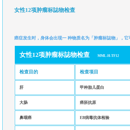
女性12项肿瘤标誌物检查
癌症发生时，身体会出现一 种物质名为「肿瘤标誌物」，
女性12项肿瘤标誌物检查
MML-H-TF12
检查目的
检查项目
肝
甲种胎儿蛋白
大肠
癌胚抗原
鼻咽癌
EB病毒抗体检验