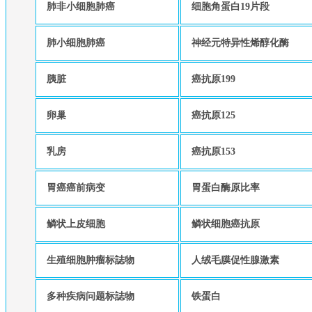
肺非小细胞肺癌
细胞角蛋白19片段
肺小细胞肺癌
神经元特异性烯醇化酶
胰脏
癌抗原199
卵巢
癌抗原125
乳房
癌抗原153
胃癌癌前病变
胃蛋白酶原比率
鳞状上皮细胞
鳞状细胞癌抗原
生殖细胞肿瘤标誌物
人绒毛膜促性腺激素
多种疾病问题标誌物
铁蛋白