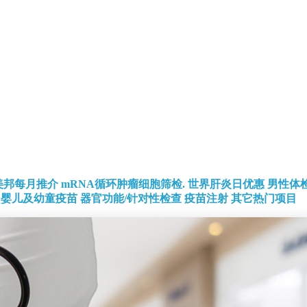
美邦每月推介
mRNA循环肿瘤细胞筛检.
世界肝炎日优惠
男性体
婴儿及幼童疫苗
器官功能/针对性检查
疫苗注射
其它热门项目