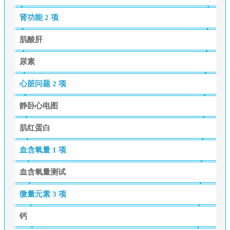
肾功能
2 项
肌酸肝
尿素
心脏问题
2 项
静卧心电图
肌红蛋白
血含氧量
1 项
血含氧量测试
微量元素
3 项
钙