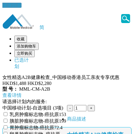
健康錦囊
简
收藏
添加购物车
立即购买
已选计
划
女性精选A2B健康检查_中国移动香港员工亲友专享优惠
HKD$1,488
HKD$2,280
型 号：
MML-CM-A2B
查看详情
请选择计划内的服务:
中国移动计划-自选项目 (3项)
乳房肿瘤标志物-癌抗原153
商品描述
胰脏肿瘤标志物-癌抗原199
胃肿瘤标志物-癌抗原72.4