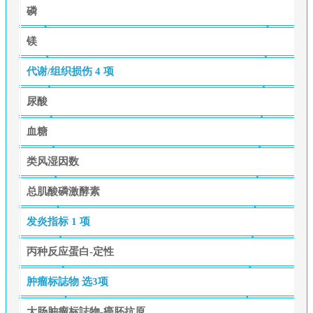
磷
镁
代谢/组织损伤
4 项
尿酸
血糖
类风湿因数
总肌酸磷激酵素
发炎指标
1 项
丙种反应蛋白-定性
肿瘤标誌物
选3项
大肠肿瘤标誌物-癌胚抗原