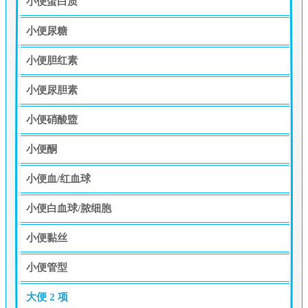
小便蛋白质
小便尿糖
小便胆红素
小便尿胆素
小便硝酸盬
小便酮
小便血/红血球
小便白血球/脓细胞
小便黏丝
小便管型
大便
2 项