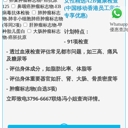
女性精选A2B健康检查
卵巢肿瘤标志物- 癌抗原
125
鼻咽癌肿瘤标志物-EB
(中国移动香港员工亲友
病毒抗体检验
肺肿瘤标志
专享优惠)
物-肺非小细胞肺癌肿瘤标志物
Whatsapp
(等同2项)
肝肿瘤标志物-甲
優惠查詢
计划特点：
种胎儿蛋白
大肠肿瘤标志
物-癌胚抗原
- 91项检查
- 透过血液检查评估常见都市问题，如三高、痛风
及糖尿等
- 评估身体成分，如脂肪比率、体脂等
- 评估身体重要器官如肝、肾、大肠、骨质密度等
- 肿瘤标志物(自选3项)
立即致电3796-6667联络冯小姐查询详情
。