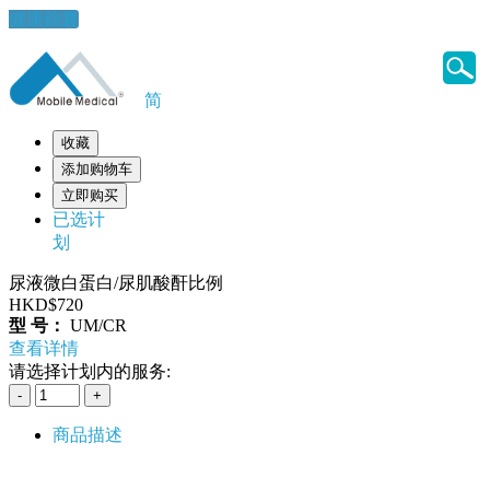
健康錦囊
简
收藏
添加购物车
立即购买
已选计
划
尿液微白蛋白/尿肌酸酐比例
HKD$720
型 号：
UM/CR
查看详情
请选择计划内的服务:
商品描述