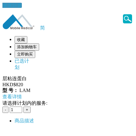
健康錦囊
简
收藏
添加购物车
立即购买
已选计
划
层粘连蛋白
HKD$820
型 号：
LAM
查看详情
请选择计划内的服务:
商品描述