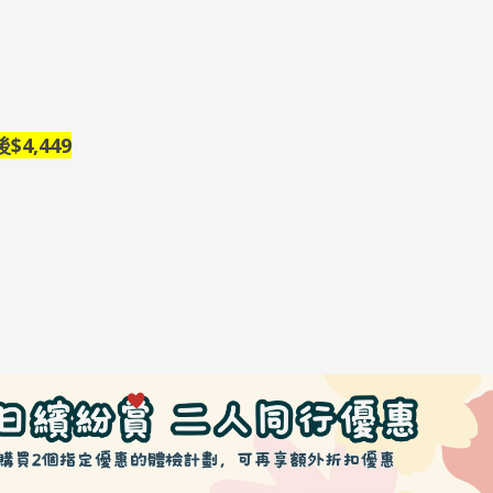
後
$4,449