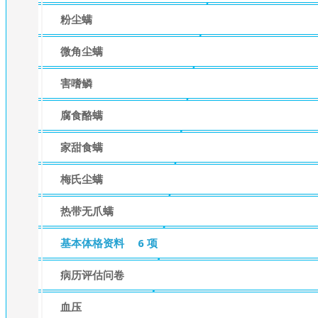
粉尘螨
微角尘螨
害嗜鳞
腐食酪螨
家甜食螨
梅氏尘螨
热带无爪螨
基本体格资料
6 项
病历评估问卷
血压