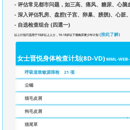
- 评估常见都市问题，如三高、痛风、糖尿、心脑
- 深入评估乳房、盘腔(子宫、卵巢、膀胱)、心
- 自选检查组合 (四選一)
(按此了解)
以上计划只适用于18岁以上人士，10-18岁以下请购买青少年计划
女士晋悦身体检查计划(8D-VD)
MML-WEB-
呼吸道致敏源筛检
21 项
尘螨
猫毛皮屑
狗毛皮屑
猫尾草