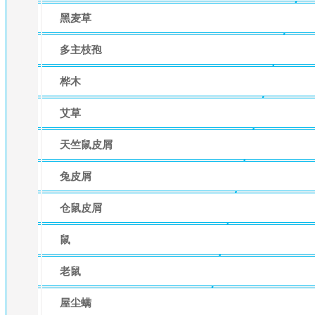
黑麦草
多主枝孢
桦木
艾草
天竺鼠皮屑
兔皮屑
仓鼠皮屑
鼠
老鼠
屋尘螨