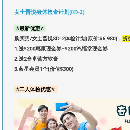
女士晋悦身体检查计划(8D-2)
⭐最新优惠⭐
购买男/女士晋悦8D-2体检计划(原价:$6,980)，
折
1.送$200惠康现金券+$200鸿福堂现金券
2.送2盒卓营方软膏
3.蓝星会员1个(价值$300)
⭐二人体检优惠⭐