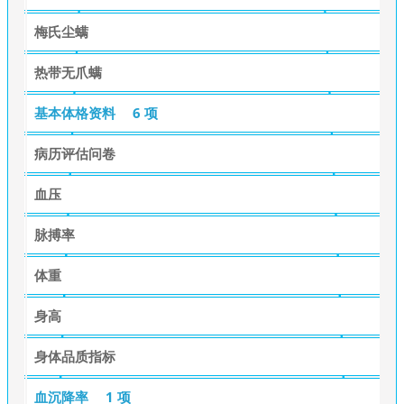
梅氏尘螨
热带无爪螨
基本体格资料
6 项
病历评估问卷
血压
脉搏率
体重
身高
身体品质指标
血沉降率
1 项