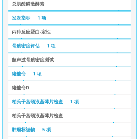
总肌酸磷激酵素
发炎指标
1 项
丙种反应蛋白-定性
骨质密度评估
1 项
超声波骨质密度测试
維他命
1 項
維他命D
柏氏子宫颈液基薄片检查
1 项
柏氏子宫颈液基薄片检查
肿瘤标誌物
5 项