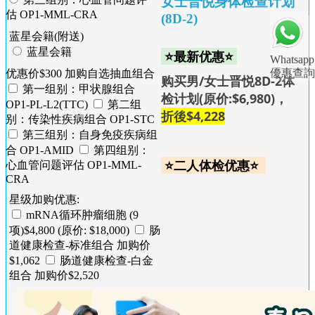
女士晋悦身体检查计划
估 OP1-MML-CRA
(8D-2)
蓝星会籍(附送)
蓝星会籍
⭐最新优惠⭐
Whatsapp
優惠查詢
优惠价$300 加购自选抽血组合
购买男/女士晋悦8D-2体
第一组别：甲状腺组合
检计划(原价:$6,980)，
OP1-PL-L2(TTC)
第二组
折後
$
4,228
别：传染性疾病组合 OP1-STC
第三组别：自身免疫疾病组
合 OP1-AMID
第四组别：
⭐二人体检优惠⭐
心血管问题评估 OP1-MML-
CRA
星级加购优惠:
mRNA循环肿瘤细胞 (9
项)$4,800 (原价: $18,000)
肠
道健康检查-标准组合 加购价
$1,062
肠道健康检查-白金
组合 加购价$2,520