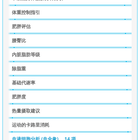
体重控制指引
肥胖评估
腰臀比
内脏脂肪等级
除脂重
基础代谢率
肥胖度
热量摄取建议
运动的卡路里消耗
血液细胞分析 (血全象)
14 项