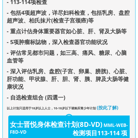
- 113-114项检查
- 包括4项超声波，详尽妇科检查，包括乳房、盘腔
超声波、柏氏抹片(检查子宫颈癌)等
- 重点计估身体重要器官如心脏、肝、肾及大肠等
- 5项肿瘤标誌物，深入检查器官功能状况
- 评估常见都市问题，如三高、痛风、糖尿、心脑
血管等
- 深入评估乳房、盘腔(子宫、卵巢、膀胱)、心脏、
肝功能、甲状腺、肝、胆、肾、胰、脾及大肠等健
康状况
- 自选检查组合 (四選一)
(按此了解)
以上计划只适用于18岁以上人士，10-18岁以下请购买青少年计划
女士晋悦身体检查计划(8D-VD)
MML-WEB-
F8D-VD
检测项目113-114 项