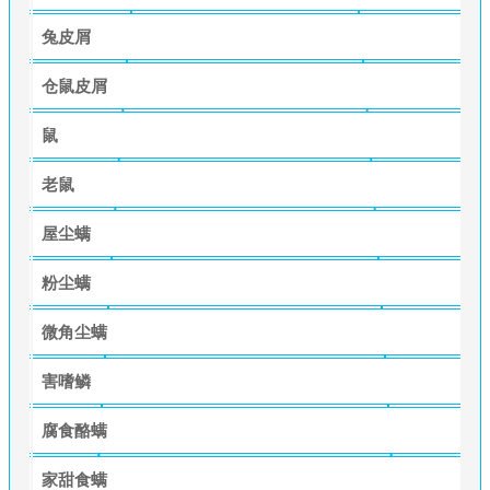
兔皮屑
仓鼠皮屑
鼠
老鼠
屋尘螨
粉尘螨
微角尘螨
害嗜鳞
腐食酪螨
家甜食螨