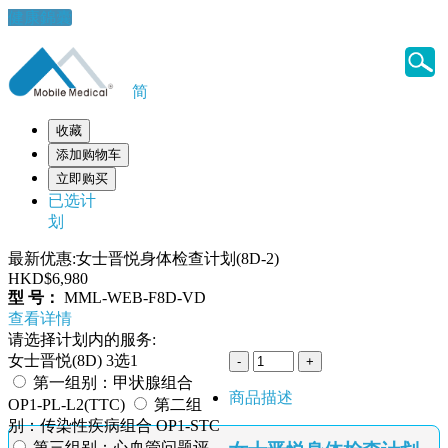
健康錦囊
简
收藏
添加购物车
立即购买
已选计
划
最新优惠:女士晋悦身体检查计划(8D-2)
HKD$6,980
型 号：
MML-WEB-F8D-VD
查看详情
请选择计划内的服务:
女士晋悦(8D) 3选1
第一组别：甲状腺组合
商品描述
OP1-PL-L2(TTC)
第二组
别：传染性疾病组合 OP1-STC
第三组别：心血管问题评