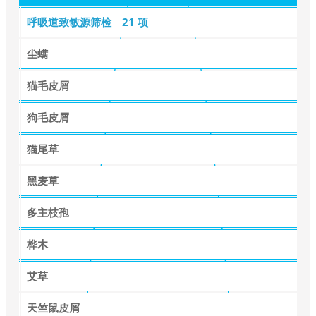
呼吸道致敏源筛检
21 项
尘螨
猫毛皮屑
狗毛皮屑
猫尾草
黑麦草
多主枝孢
桦木
艾草
天竺鼠皮屑