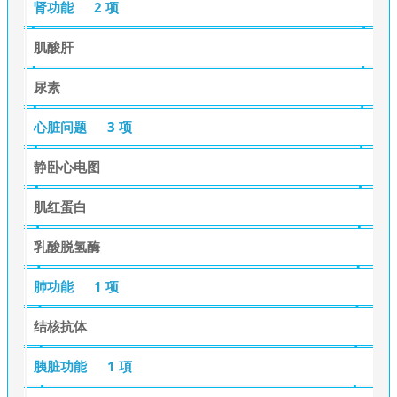
肾功能
2 项
肌酸肝
尿素
心脏问题
3 项
静卧心电图
肌红蛋白
乳酸脱氢酶
肺功能
1 项
结核抗体
胰脏功能
1 項