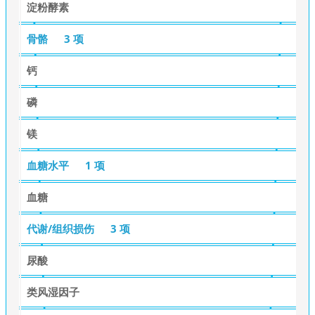
淀粉酵素
骨骼
3 项
钙
磷
镁
血糖水平
1 项
血糖
代谢/组织损伤
3 项
尿酸
类风湿因子