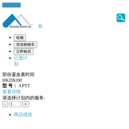
健康錦囊
简
收藏
添加购物车
立即购买
已选计
划
部份凝血素时间
HKD$190
型 号：
APTT
查看详情
请选择计划内的服务:
商品描述