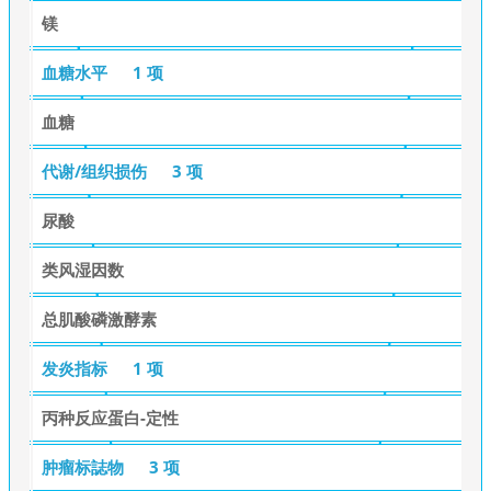
镁
血糖水平
1 项
血糖
代谢/组织损伤
3 项
尿酸
类风湿因数
总肌酸磷激酵素
发炎指标
1 项
丙种反应蛋白-定性
肿瘤标誌物
3 项