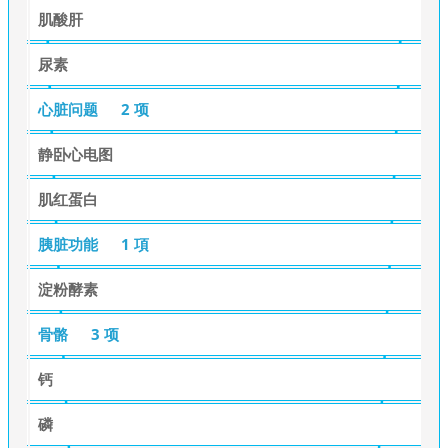
肌酸肝
尿素
心脏问题
2 项
静卧心电图
肌红蛋白
胰脏功能
1 項
淀粉酵素
骨骼
3 项
钙
磷