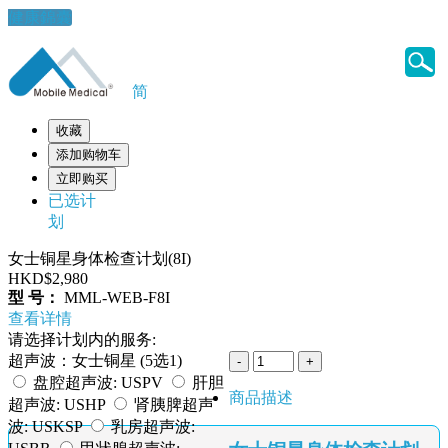
健康錦囊
简
收藏
添加购物车
立即购买
已选计
划
女士铜星身体检查计划(8I)
HKD$2,980
型 号：
MML-WEB-F8I
查看详情
请选择计划内的服务:
超声波：女士铜星 (5选1)
盘腔超声波: USPV
肝胆
商品描述
超声波: USHP
肾胰脾超声
波: USKSP
乳房超声波: