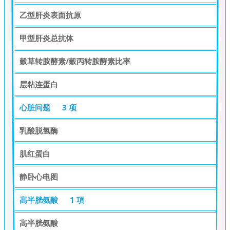
乙型肝炎表面抗原
甲型肝炎总抗体
穀草转胺酵素/穀丙转胺酵素比率
层粘连蛋白
心脏问题
3 项
乳酸脱氢酶
肌红蛋白
静卧心电图
高半胱氨酸
1 項
高半胱氨酸