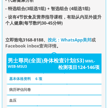
- 代谢健康分析
- 特选组合(3组选1组) + 智选组合 (4组选1组)
- 设有4节饮食及营养指导课程，有助从内至外提升
个人健康(每节数约30-45分钟)
立即致电3168-8188
、
按此：WhatsApp美邦
或
Facebook inbox查询详情
。
男士尊尚(全面)身体检查计划(S3)
MML-
WEB-MSU3
检测项目124-146项
基本体格资料
6 项
病历评估问卷
血压