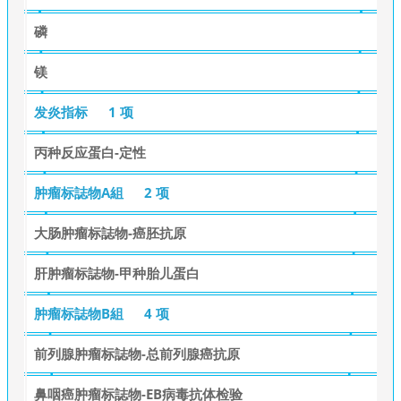
磷
镁
发炎指标
1 项
丙种反应蛋白-定性
肿瘤标誌物A組
2 项
大肠肿瘤标誌物-癌胚抗原
肝肿瘤标誌物-甲种胎儿蛋白
肿瘤标誌物B組
4 项
前列腺肿瘤标誌物-总前列腺癌抗原
鼻咽癌肿瘤标誌物-EB病毒抗体检验