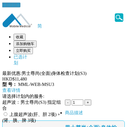
健康錦囊
简
收藏
添加购物车
立即购买
已选计
划
最新优惠:男士尊尚(全面)身体检查计划(S3)
HKD$11,480
型 号：
MML-WEB-MSU3
查看详情
请选择计划内的服务:
超声波：男士尊尚(S3) 指定组
合
商品描述
上腹超声波(肝、胆 2项) +
(肾、胰、脾 3项)