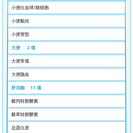
小便白血球/脓细胞
小便黏丝
小便管型
大便
2 项
大便常规
大便隐血
肝功能
11 项
穀丙转胺酵素
穀草转胺酵素
总蛋白质