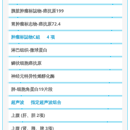
胰脏肿瘤标誌物-癌抗原199
胃肿瘤标志物-癌抗原72.4
肿瘤标誌物C組
4 项
淋巴组织-微球蛋白
鳞状细胞癌抗原
神经元特异性烯醇化酶
肺-细胞角蛋白19片段
超声波
指定超声波组合
上腹 (肝、胆 2项)
上腹 (肾、胰、脾 3项)