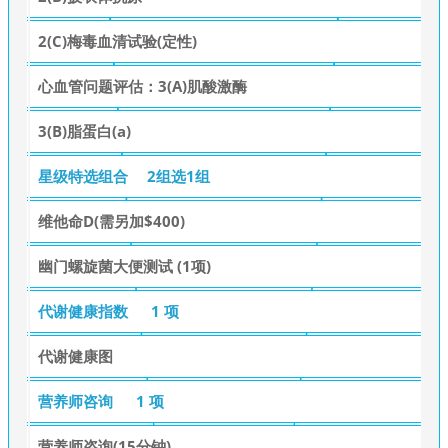
2(C)梅毒血清试验(定性)
心血管问题评估：3(A)肌酸激酶
3(B)脂蛋白(a)
星级特选组合
2组选1组
维他命D(需另加$400)
幽门螺旋菌大便测试 (1项)
代谢健康指数
1 项
代谢健康图
营养师咨询
1 项
营养师咨询(15分钟)