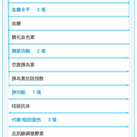
血糖水平
2 项
血糖
糖化血色素
胰脏功能
2 项
空腹胰岛素
胰岛素抗阻指数
肺功能
1 项
结核抗体
代谢/组织损伤
3 项
总肌酸磷激酵素