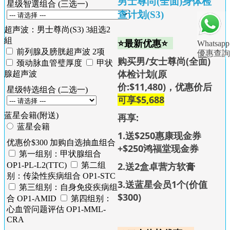
男士尊尚(全面)身体检
星级智選组合 (三选一)
查计划(S3)
超声波：男士尊尚(S3) 3組选2
組
⭐最新优惠⭐
Whatsapp
前列腺及膀胱超声波 2项
優惠查詢
购买男/女士尊尚(全面)
颈动脉血管璧厚度
甲状
体检计划(原
腺超声波
价:$11,480)，优惠价后
星级特选组合 (二选一)
可享
$5,688
蓝星会籍(附送)
再享:
蓝星会籍
1.送$250惠康现金券
优惠价$300 加购自选抽血组合
+$250鸿福堂现金券
第一组别：甲状腺组合
2.送2盒卓营方软膏
OP1-PL-L2(TTC)
第二组
别：传染性疾病组合 OP1-STC
3.送蓝星会员1个(价值
第三组别：自身免疫疾病组
$300)
合 OP1-AMID
第四组别：
心血管问题评估 OP1-MML-
CRA