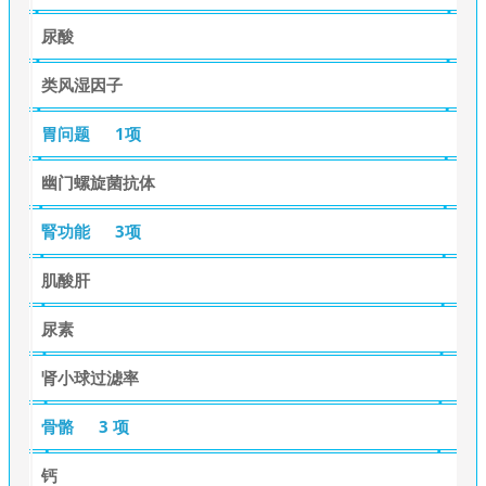
尿酸
类风湿因子
胃问题
1项
幽门螺旋菌抗体
腎功能
3项
肌酸肝
尿素
肾小球过滤率
骨骼
3 项
钙