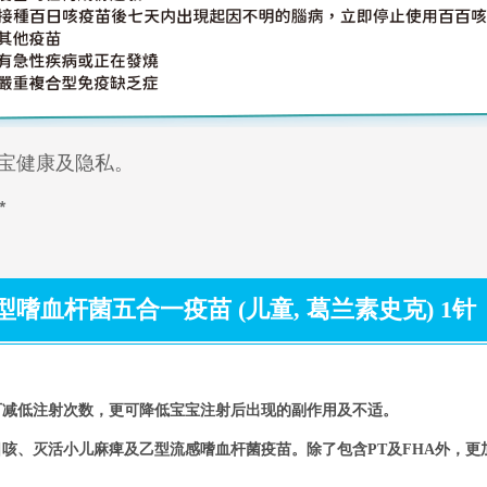
宝健康及隐私。
*
血杆菌五合一疫苗 (儿童, 葛兰素史克) 1针
可减低注射次数，更可降低宝宝注射后出现的副作用及不适。
咳、灭活小儿麻痺及乙型流感嗜血杆菌疫苗。除了包含PT及FHA外，更