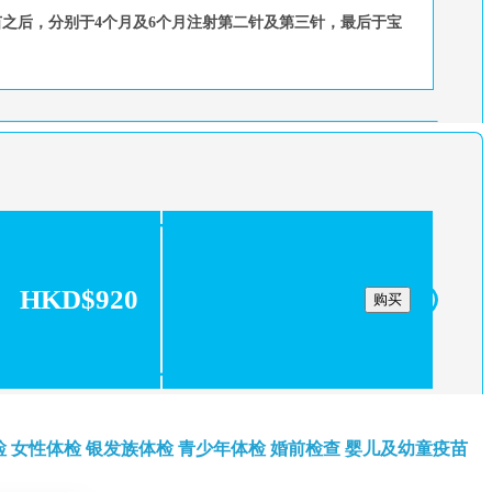
疫苗之后，分别于4个月及6个月注射第二针及第三针，最后于宝
HKD$920
购买
检
女性体检
银发族体检
青少年体检
婚前检查
婴儿及幼童疫苗