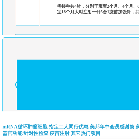
需接种共4针，分别于宝宝2个月、4个月、6
宝18个月大时注射一针5合1疫苗加强针，共
mRNA循环肿瘤细胞
指定二人同行优惠
美邦年中会员感谢祭
器官功能/针对性检查
疫苗注射
其它热门项目