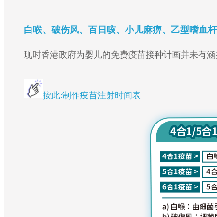
白喉、破伤风、百日咳、小儿麻痹、乙型嗜血杆菌五
现时香港政府为婴儿的免费疫苗接种计画并未有涵
按此:制作疫苗注射时间表