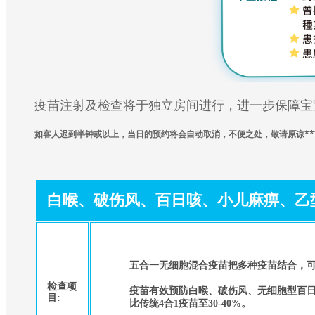
疫苗注射及检查将于独立房间进行，进一步保障宝
如
客人迟到半钟或以上，当日的预约将会自动取消，不便之处，敬请原谅**
白喉、破伤风、百日咳、小儿麻痹、乙型嗜
五合一无细胞混合疫苗把多种疫苗结合，
检查项
疫苗有效预防白喉、破伤风、无细胞型百日
目:
比传统4合1疫苗至30-40%。