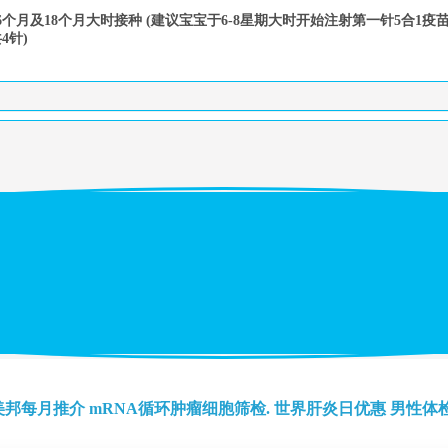
个月及18个月大时接种 (
建议宝宝于6-8星期大时开始注射第一针5合1
4针)
美邦每月推介
mRNA循环肿瘤细胞筛检.
世界肝炎日优惠
男性体