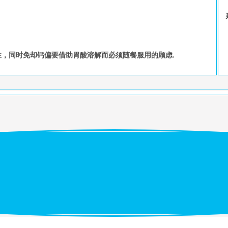
性，同时免却钙偏要借助胃酸溶解而必须随餐服用的顾虑.