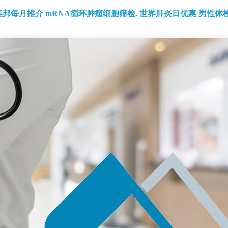
美邦每月推介
mRNA循环肿瘤细胞筛检.
世界肝炎日优惠
男性体