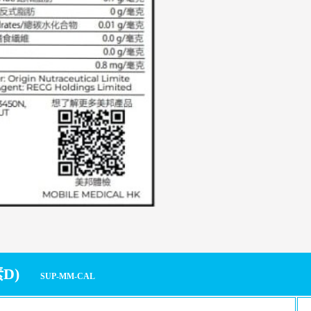
素D)
SUP-MM-CAL