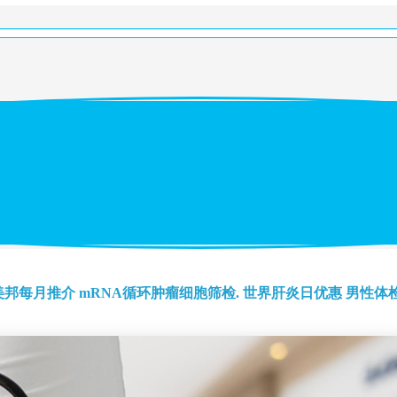
美邦每月推介
mRNA循环肿瘤细胞筛检.
世界肝炎日优惠
男性体