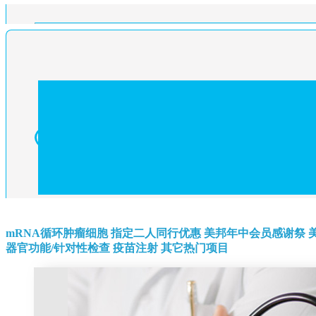
mRNA循环肿瘤细胞
指定二人同行优惠
美邦年中会员感谢祭
器官功能/针对性检查
疫苗注射
其它热门项目