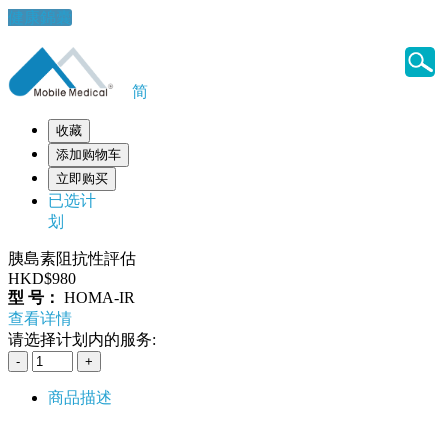
健康錦囊
简
收藏
添加购物车
立即购买
已选计
划
胰島素阻抗性評估
HKD$980
型 号：
HOMA-IR
查看详情
请选择计划内的服务:
商品描述