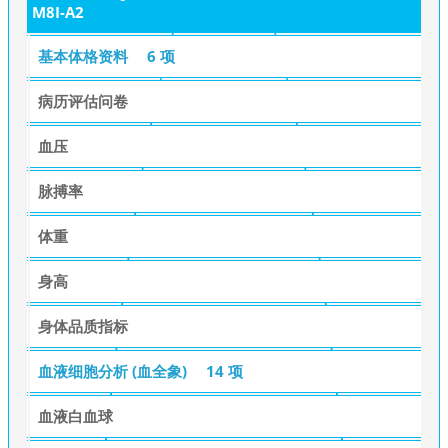
M8I-A2
基本体格资料
6 项
病历评估问卷
血压
脉搏率
体重
身高
身体品质指标
血液细胞分析 (血全象)
14 项
血液白血球