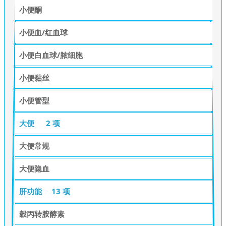
小便酮
小便血/红血球
小便白血球/脓细胞
小便黏丝
小便管型
大便
2 项
大便常规
大便隐血
肝功能
13 项
穀丙转胺酵素