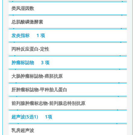
类风湿因数
总肌酸磷激酵素
发炎指标
1 项
丙种反应蛋白-定性
肿瘤标誌物
3 项
大肠肿瘤标誌物-癌胚抗原
肝肿瘤标誌物-甲种胎儿蛋白
前列腺肿瘤标志物-前列腺总特别抗原
超声波(5选1)
1项
乳房超声波