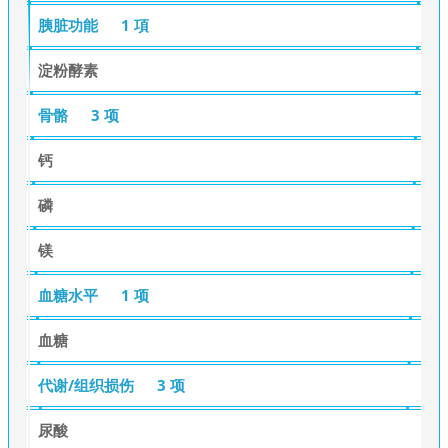
胰脏功能
1 項
淀粉酵素
骨骼
3 项
钙
磷
镁
血糖水平
1 项
血糖
代谢/组织损伤
3 项
尿酸