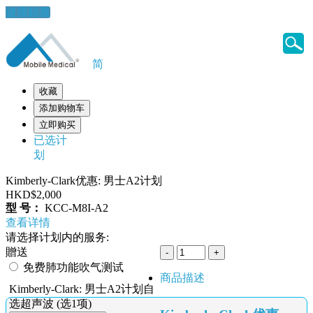
健康錦囊
简
收藏
添加购物车
立即购买
已选计
划
Kimberly-Clark优惠: 男士A2计划
HKD$2,000
型 号：
KCC-M8I-A2
查看详情
请选择计划内的服务:
贈送
免费肺功能吹气测试
商品描述
Kimberly-Clark: 男士A2计划自
选超声波 (选1项)