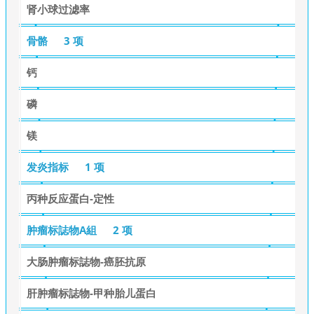
肾小球过滤率
骨骼
3 项
钙
磷
镁
发炎指标
1 项
丙种反应蛋白-定性
肿瘤标誌物A組
2 项
大肠肿瘤标誌物-癌胚抗原
肝肿瘤标誌物-甲种胎儿蛋白