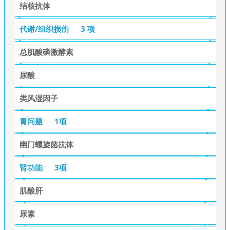
结核抗体
代谢/组织损伤
3 项
总肌酸磷激酵素
尿酸
类风湿因子
胃问题
1项
幽门螺旋菌抗体
腎功能
3项
肌酸肝
尿素