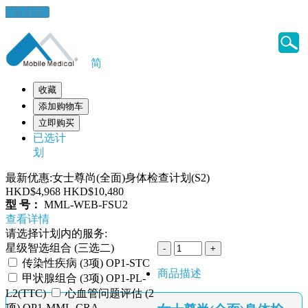
健康錦囊
简
收藏
添加购物车
立即购买
已选计
划
最新优惠:女士尊尚(全面)身体检查计划(S2)
HKD$4,968
HKD$10,480
型 号：
MML-WEB-FSU2
查看详情
请选择计划内的服务:
星级智选组合 (三选二)
传染性疾病 (3项) OP1-STC
商品描述
甲状腺组合 (3项) OP1-PL-
L2(TTC)
心血管问题评估 (2
项) OP1-MML-CRA