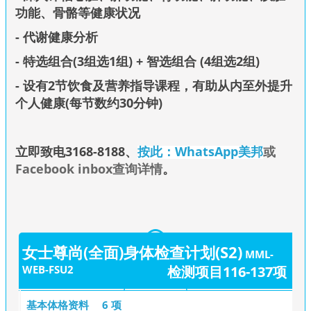
功能、骨骼等健康状况
- 代谢健康分析
- 特选组合(3组选1组) + 智选组合 (4组选2组)
- 设有2节饮食及营养指导课程，有助从内至外提升
个人健康(每节数约30分钟)
立即致电3168-8188
、
按此：WhatsApp美邦
或
Facebook inbox查询详情
。
女士尊尚(全面)身体检查计划(S2)
MML-
WEB-FSU2
检测项目116-137项
基本体格资料
6 项