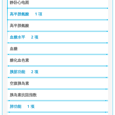
静卧心电图
高半胱氨酸
1 項
高半胱氨酸
血糖水平
2 项
血糖
糖化血色素
胰脏功能
2 项
空腹胰岛素
胰岛素抗阻指数
肺功能
1 项