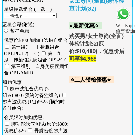
女士尊尚(全面)身体检
查计划(S2)
星级特选组合 (二选一)
⭐最新优惠⭐
蓝星会籍(附送)
Whatsapp
蓝星会籍
優惠查詢
购买男/女士尊尚(全面)
优惠价$300 加购自选抽血组合
体检计划S2(原
第一组别：甲状腺组合
价:$10,480)，优惠价后
OP1-PL-L2(TTC)
第二组
可享
$4,968
别：传染性疾病组合 OP1-STC
第三组别：自身免疫疾病组
合 OP1-AMID
⭐二人體檢優惠⭐
加购优惠
超声波组合优惠 (3
组)$1,800 (预约时备注组合)
超声波优惠 (1组)$628 (预约时
备注组合)
会员限时加购优惠:
肺功能吹气测试(原价:$380)
优惠价$26
骨质密度超声波