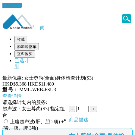
健康錦囊
简
收藏
添加购物车
立即购买
已选计
划
最新优惠: 女士尊尚(全面)身体检查计划(S3)
HKD$5,368
HKD$11,480
型 号：
MML-WEB-FSU3
查看详情
请选择计划内的服务:
超声波：女士尊尚(S3) 指定组
合
商品描述
上腹超声波(肝、胆 2项) +
(肾、胰、脾 3项)