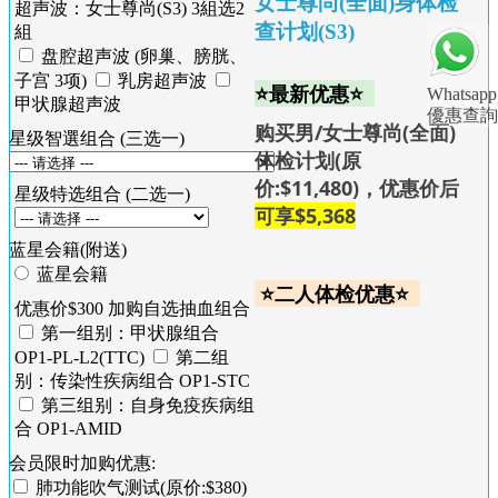
女士尊尚(全面)身体检
超声波：女士尊尚(S3) 3組选2
查计划(S3)
組
盘腔超声波 (卵巢、膀胱、
子宫 3项)
乳房超声波
⭐最新优惠⭐
Whatsapp
甲状腺超声波
優惠查詢
购买男/女士尊尚(全面)
星级智選组合 (三选一)
体检计划(原
价:$11,480)，优惠价后
星级特选组合 (二选一)
可享
$5,368
蓝星会籍(附送)
蓝星会籍
⭐二人体检优惠⭐
优惠价$300 加购自选抽血组合
第一组别：甲状腺组合
OP1-PL-L2(TTC)
第二组
别：传染性疾病组合 OP1-STC
第三组别：自身免疫疾病组
合 OP1-AMID
会员限时加购优惠:
肺功能吹气测试(原价:$380)