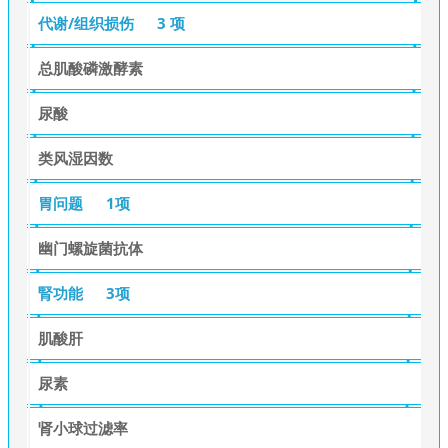
代谢/组织损伤
3 项
总肌酸磷激酵素
尿酸
类风湿因数
胃问题
1项
幽门螺旋菌抗体
腎功能
3项
肌酸肝
尿素
肾小球过滤率