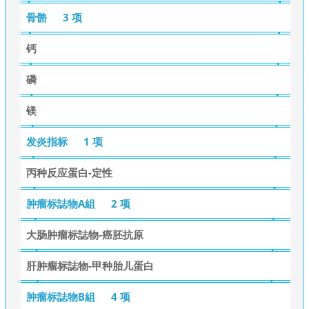
骨骼
3 项
钙
磷
镁
发炎指标
1 项
丙种反应蛋白-定性
肿瘤标誌物A組
2 项
大肠肿瘤标誌物-癌胚抗原
肝肿瘤标誌物-甲种胎儿蛋白
肿瘤标誌物B組
4 项