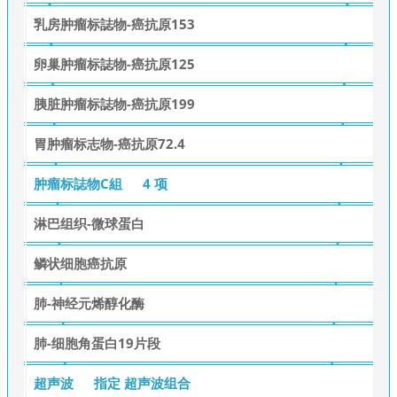
乳房肿瘤标誌物-癌抗原153
卵巢肿瘤标誌物-癌抗原125
胰脏肿瘤标誌物-癌抗原199
胃肿瘤标志物-癌抗原72.4
肿瘤标誌物C組
4 项
淋巴组织-微球蛋白
鳞状细胞癌抗原
肺-神经元烯醇化酶
肺-细胞角蛋白19片段
超声波
指定 超声波组合