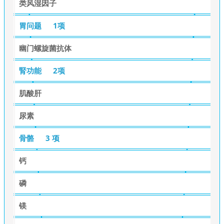
类风湿因子
胃问题
1项
幽门螺旋菌抗体
腎功能
2项
肌酸肝
尿素
骨骼
3 项
钙
磷
镁