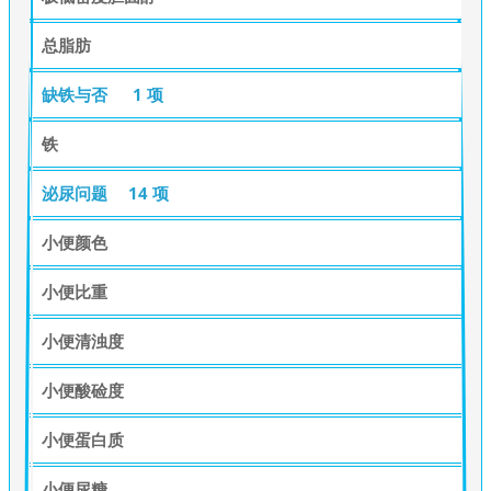
总脂肪
缺铁与否
1 项
铁
泌尿问题
14 项
小便颜色
小便比重
小便清浊度
小便酸硷度
小便蛋白质
小便尿糖