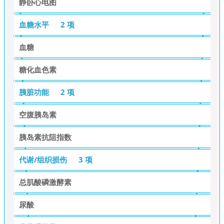
静卧心电图
血糖水平
2 项
血糖
糖化血色素
胰脏功能
2 项
空腹胰岛素
胰岛素抗阻指数
代谢/组织损伤
3 项
总肌酸磷激酵素
尿酸