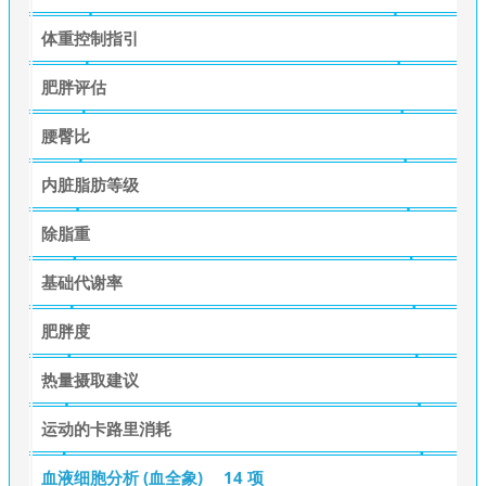
体重控制指引
肥胖评估
腰臀比
内脏脂肪等级
除脂重
基础代谢率
肥胖度
热量摄取建议
运动的卡路里消耗
血液细胞分析 (血全象)
14 项