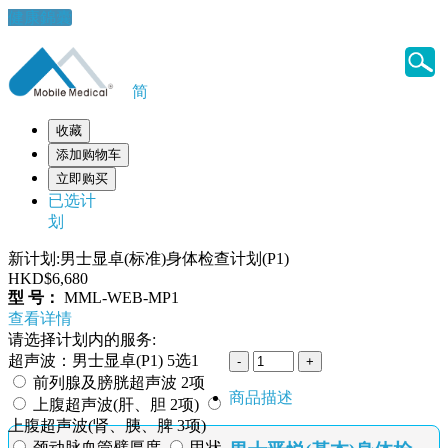
健康錦囊
简
收藏
添加购物车
立即购买
已选计
划
新计划:男士显卓(标准)身体检查计划(P1)
HKD$6,680
型 号：
MML-WEB-MP1
查看详情
请选择计划内的服务:
超声波：男士显卓(P1) 5选1
前列腺及膀胱超声波 2项
商品描述
上腹超声波(肝、胆 2项)
上腹超声波(肾、胰、脾 3项)
颈动脉血管璧厚度
甲状