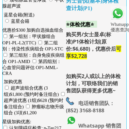
男士晋悦(基本)身体检
腺超声波
查计划(P1)
蓝星会籍(附送)
蓝星会籍
⭐体检优惠⭐
Whatsapp
優惠查詢
优惠价$300 加购自选抽血组合
购买男/女士显卓(标
第一组别：甲状腺组合
准)P1体检计划(原
OP1-PL-L2(TTC)
第二组
价:$6,680)，优惠价后
可
别：传染性疾病组合 OP1-STC
享$2,728
第三组别：自身免疫疾病组
合 OP1-AMID
第四组别：
心血管问题评估 OP1-MML-
CRA
如购买2人或以上的体检
加购优惠
计划，可联络我们的销
超声波组合优惠 (3
售团队获得更多优惠~
组)$1,800 (预约时备注组合)
超声波优惠 (1组)$628 (预约时
电话销售团队：
备注组合)
肿瘤标志物升级
(852) 3168-8188
组合 (3項)$1,200
星级加购优惠:
Whatsapp 销售团
认知障碍症检查: p-Tau217