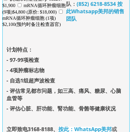
队：
(852) 6218-8534 按
$1,900
mRNA循环肿瘤细胞
此Whatsapp美邦的销售
(9项)$4,800 (原价: $18,000)
团队
mRNA循环肿瘤细胞 (1项)
$2,100(预约时备注检查器官)
计划特点：
- 97-99项检查
- 4项肿瘤标志物
- 自选1组超声波检查
- 评估常见都市问题，如三高、痛风、糖尿、心脑
血管等
- 评估心脏、肝功
能、
腎功能、骨骼等健康状况
立即致电3168-8188
、
按此：WhatsApp美邦
或