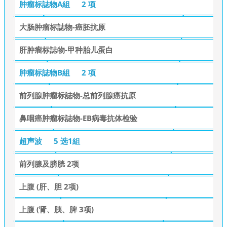
肿瘤标誌物A組
2 项
大肠肿瘤标誌物-癌胚抗原
肝肿瘤标誌物-甲种胎儿蛋白
肿瘤标誌物B組
2 项
前列腺肿瘤标誌物-总前列腺癌抗原
鼻咽癌肿瘤标誌物-EB病毒抗体检验
超声波
5 选1組
前列腺及膀胱 2项
上腹 (肝、胆 2项)
上腹 (肾、胰、脾 3项)