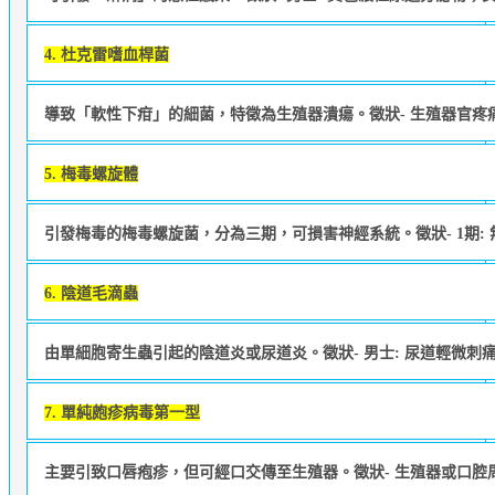
4. 杜克雷嗜血桿菌
導致「軟性下疳」的細菌，特徵為生殖器潰瘍。徵狀- 生殖器官疼
5. 梅毒螺旋體
引發梅毒的梅毒螺旋菌，分為三期，可損害神經系統。徵狀- 1期: 
6. 陰道毛滴蟲
由單細胞寄生蟲引起的陰道炎或尿道炎。徵狀- 男士: 尿道輕微刺
7. 單純皰疹病毒第一型
主要引致口唇疱疹，但可經口交傳至生殖器。徵狀- 生殖器或口