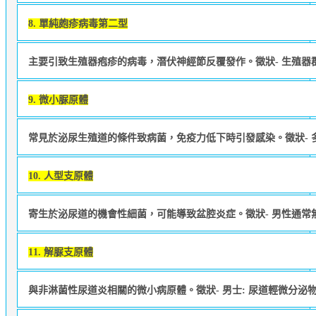
8. 單純皰疹病毒第二型
主要引致生殖器疱疹的病毒，潛伏神經節反覆發作。徵狀- 生殖
9. 微小脲原體
常見於泌尿生殖道的條件致病菌，免疫力低下時引發感染。徵狀-
10. 人型支原體
寄生於泌尿道的機會性細菌，可能導致盆腔炎症。徵狀- 男性通常
11. 解脲支原體
與非淋菌性尿道炎相關的微小病原體。徵狀- 男士: 尿道輕微分泌