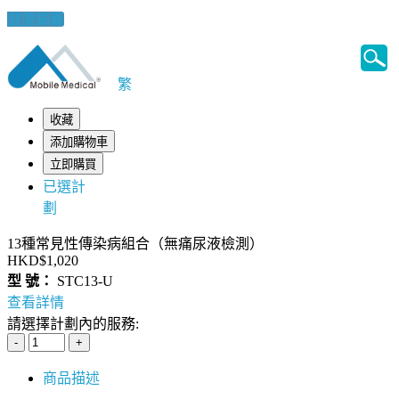
健康錦囊
繁
收藏
添加購物車
立即購買
已選計
劃
13種常見性傳染病組合（無痛尿液檢測）
HKD$1,020
型 號：
STC13-U
查看詳情
請選擇計劃內的服務:
商品描述