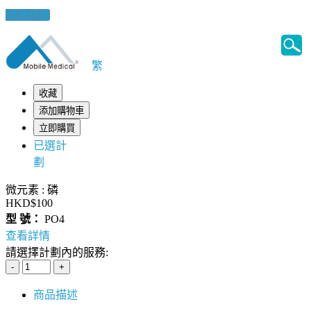
健康錦囊
繁
收藏
添加購物車
立即購買
已選計
劃
微元素 : 磷
HKD$100
型 號：
PO4
查看詳情
請選擇計劃內的服務:
商品描述