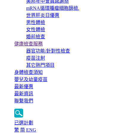
美邦年中會員感謝祭
mRNA循環腫瘤細胞篩檢.
世界肝炎日優惠
男性體檢
女性體檢
婚前檢查
健康檢查服務
器官功能/針對性檢查
疫苗注射
其它熱門項目
身體檢查須知
嬰兒及幼童疫苗
最新優惠
最新資訊
聯繫我們
已選計劃
繁
简
ENG