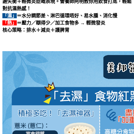
謝失衡＋輕微炎症嘅表現。營養師阿明教你用飲食打底，輕鬆
對抗濕熱感！
「濕」
＝水分調節差、淋巴循環唔好、易水腫、消化慢
「熱」
＝壓力／瞓得少／加工食物多 → 輕微發炎
核心策略：排水＋減炎＋護脾胃