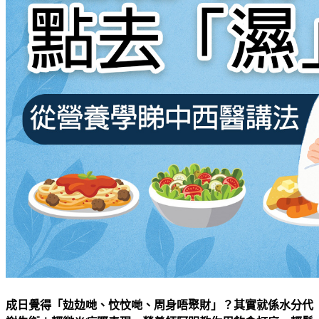
成日覺得「攰攰哋、忟忟哋、周身唔聚財」？其實就係水分代