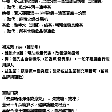
午餐：冬瓜肉粒湯飯 / 上湯灼菜＋蒸魚或白切雞（走油飯）
→ 取代：乾炒牛河＋凍檸茶
晚餐：薏米蓮藕湯＋小半碗飯＋清蒸豆腐＋灼菜
→ 取代：麻辣火鍋/炸豬扒
茶飲：熱檸水（走甜）/ 綠茶 / 稀釋無糖烏龍茶
→ 取代：所有含糖飲品與凍飲
補充劑 Tips（輔助用）
• 維他命B雜：幫助能量代謝，改善濕熱疲倦
• 鉀：優先由食物攝取（如香蕉/奇異果），一般不建議自行服
用鉀丸
• 益生菌：顧腸道＝穩炎症；酸奶或益生菌補充劑皆可（留意
品牌與菌數）
重點口訣
「去濕唔係淨係飲涼茶」 → 先戒糖、戒凍；
薏米＋冬瓜助排水，健脾護腸先根治。
再配合流汗運動與夠瞓夠水，自然醒神晒！