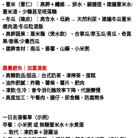
• 薏米（薏仁）：高鉀＋纖維 → 排水、顧腸道。建議薏米水/
薏米湯，少糖甚至唔落糖
• 冬瓜（連皮）：高含水、低鈉 → 天然利尿。建議冬瓜薏米
瘦肉湯/冬瓜粒湯飯
• 高鉀蔬果：粟米鬚（煲水飲）、合掌瓜/翠玉瓜/青瓜、奇異
果/香蕉/少量西瓜
• 健脾食材：南瓜、番薯、山藥、小米粥
盡量避免｜加重濕氣
• 高糖飲品/甜品：台式奶茶、凍檸茶、蛋糕
• 油炸肥膩：炸雞、薯條、薯片、肥肉
• 凍飲/生冷：會令消化酶效率下降，代謝變慢
• 高度加工：午餐肉、腸仔、即食麵、防腐劑多
一日去濕餐單（示例）
早餐：小米粥 或 無糖薏米水＋水煮蛋
→ 取代：凍奶茶＋菠蘿油